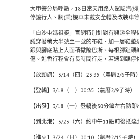
大甲警分局呼籲，18日當天用路人駕駛汽(
停讓行人、騎(乘)機車未戴安全帽及改裝車
「白沙屯媽祖婆」官網特別針對有興趣全程
議穿著稍大半號至一號的布鞋、加一層鞋墊
跟與腳底貼上大面積撒隆巴斯、每根腳趾頭
傷。進香行程會有長時間行走，若遇到臨停
【放頭旗】3/14（四）23:35（農曆2/6子時
【登轎】3/18（一）00:35（農曆2/9子時）
【出發】3/18（一）登轎後30分鐘左右隨即
【到北港】3/23（六）約中午11點前後抵達
【進火】3/24（日）00:10（農曆2/15子時）