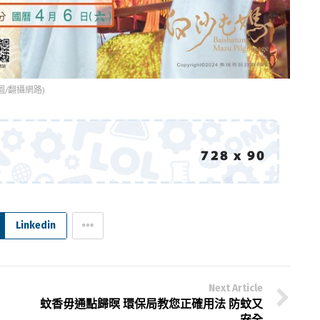
(圖/翻攝網路)
Linkedin
Next Article
蚊香毋通點歸暝 環保局教您正確用法 防蚊又
安全