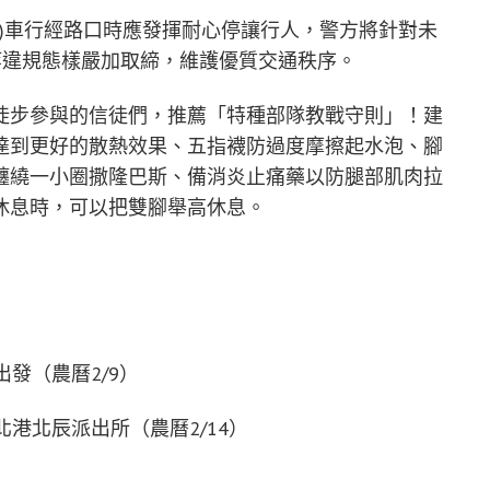
機)車行經路口時應發揮耐心停讓行人，警方將針對未
等違規態樣嚴加取締，維護優質交通秩序。
徒步參與的信徒們，推薦「特種部隊教戰守則」！建
達到更好的散熱效果、五指襪防過度摩擦起水泡、腳
纏繞一小圈撒隆巴斯、備消炎止痛藥以防腿部肌肉拉
休息時，可以把雙腳舉高休息。
）
出發（農曆2/9）
北港北辰派出所（農曆2/14）