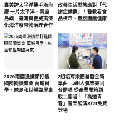
臺美跨太平洋攜手治海
改善生活型態應對「代
廢 一片太平洋、兩座
謝症候群」！醫教看食
島嶼 臺灣與夏威夷深
品標示、量腰圍護健康
化海洋廢棄物治理合作
2026南國漫讀節打造
2組培育樂團首發全新
國際閱讀盛會 萬城目
單曲 3組人氣樂團同
學、妹島和世親臨屏東
台開唱 從產業開箱到
駁二開唱！「高速青
春」音樂展演8/23免費
登場