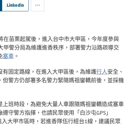
Linkedin
日將在苗栗起駕後，進入台中市大甲區，今年度參與
，大甲警分局為維護進香秩序，部署警力沿路疏導交
免
塞車
。
沒有固定路線，在進入大甲區後，為維護
行人
安全、
，但警方仍部署多名警力緊隨媽祖鑾轎前後，並採機
是上班時段，為避免大量人車跟隨媽祖鑾轎造成塞車
遵守警方指揮，也請民眾使用「白沙屯GPS」
進入大甲市區時，若進香隊伍行經台1線，建議民眾