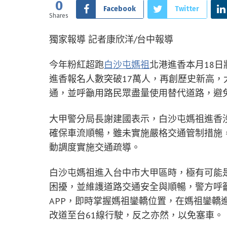
0
Facebook
Twitter
Shares
獨家報導 記者康欣洋/台中報導
今年粉紅超跑
白沙屯媽祖
北港進香本月18
進香報名人數突破17萬人，再創歷史新高
通，並呼籲用路民眾盡量使用替代道路，避
大甲警分局長謝建國表示，白沙屯媽祖進香
確保車流順暢，雖未實施嚴格交通管制措施
動調度實施交通疏導。
白沙屯媽祖進入台中市大甲區時，極有可能
困擾，並維護道路交通安全與順暢，警方呼籲
APP，即時掌握媽祖鑾轎位置，在媽祖鑾轎
改道至台61線行駛，反之亦然，以免塞車。