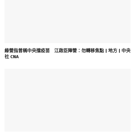
綠營指曾稱中央擋疫苗 江啟臣陣營：勿轉移焦點 | 地方 | 中央
社 CNA