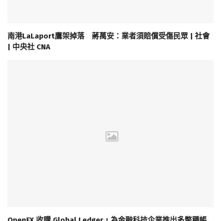
南港LaLaport鷹架掉落 蔣萬安：業者須賠償受傷民眾 | 社會
| 中央社 CNA
OpenFX 收購 Global Ledger，為金融科技企業推出多幣種帳