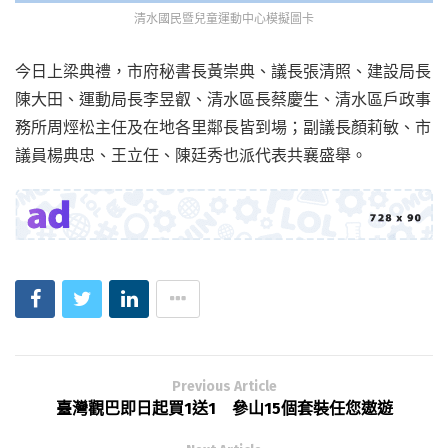
清水國民暨兒童運動中心模擬圖卡
今日上梁典禮，市府秘書長黃崇典、議長張清照、建設局長
陳大田、運動局長李昱叡、清水區長蔡慶生、清水區戶政事
務所周烴松主任及在地各里鄰長皆到場；副議長顏莉敏、市
議員楊典忠、王立任、陳廷秀也派代表共襄盛舉。
Previous Article
臺灣觀巴即日起買1送1 參山15個套裝任您遨遊