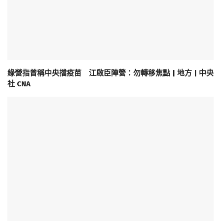
綠營指曾稱中央擋疫苗 江啟臣陣營：勿轉移焦點 | 地方 | 中央
社 CNA