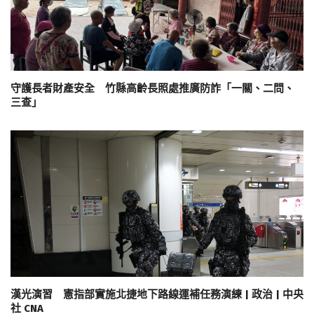
守護長者財產安全 竹縣高齡長照處推廣防詐「一關、二問、
三查」
漢光演習 憲指部實施北捷地下路線運補任務演練 | 政治 | 中央
社 CNA