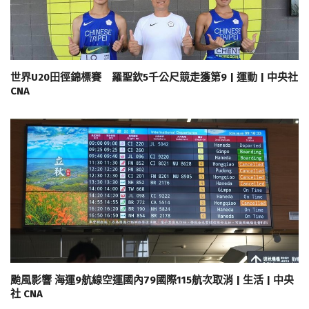
世界U20田徑錦標賽 羅聖欽5千公尺競走獲第9 | 運動 | 中央社
CNA
颱風影響 海運9航線空運國內79國際115航次取消 | 生活 | 中央
社 CNA