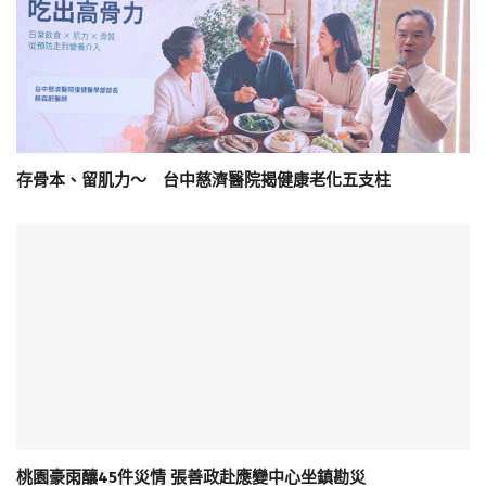
存骨本、留肌力～ 台中慈濟醫院揭健康老化五支柱
桃園豪雨釀45件災情 張善政赴應變中心坐鎮勘災