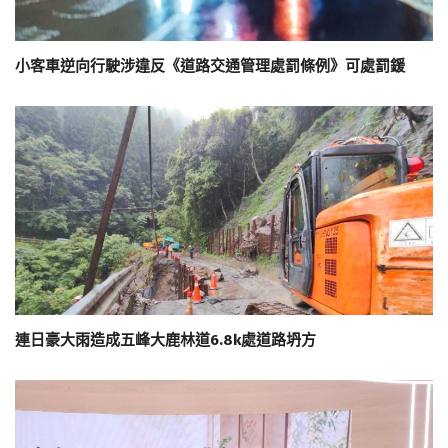
小客車逆向行駛涉違反《道路交通管理處罰條例》可處罰鍰
連日豪大雨造成五峰大鹿林道6.8k處道路坍方