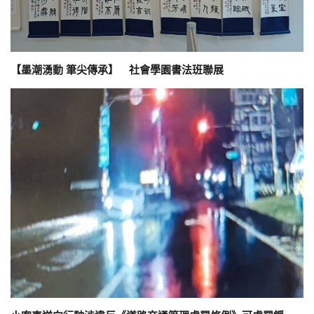
【墨潮湧動 筆尖傳承】 社會學園書法班聯展