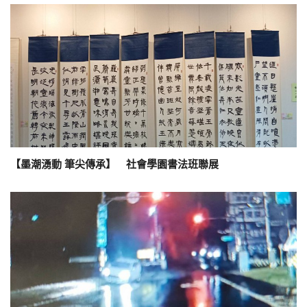
【墨潮湧動 筆尖傳承】 社會學園書法班聯展