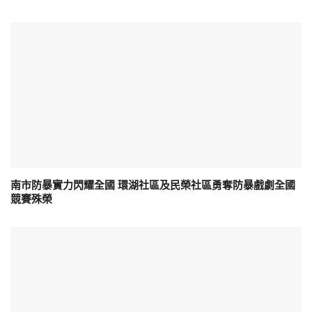
南市防暴實力閃耀全國 環湖社區及民榮社區勇奪防暴戲劇全國
競賽殊榮