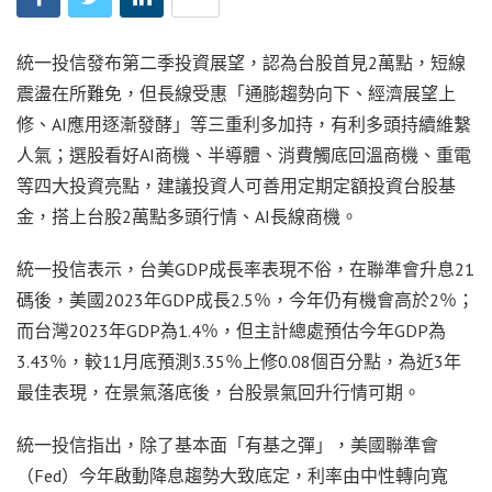
統一投信發布第二季投資展望，認為台股首見2萬點，短線
震盪在所難免，但長線受惠「通膨趨勢向下、經濟展望上
修、AI應用逐漸發酵」等三重利多加持，有利多頭持續維繫
人氣；選股看好AI商機、半導體、消費觸底回溫商機、重電
等四大投資亮點，建議投資人可善用定期定額投資台股基
金，搭上台股2萬點多頭行情、AI長線商機。
統一投信表示，台美GDP成長率表現不俗，在聯準會升息21
碼後，美國2023年GDP成長2.5％，今年仍有機會高於2％；
而台灣2023年GDP為1.4％，但主計總處預估今年GDP為
3.43％，較11月底預測3.35％上修0.08個百分點，為近3年
最佳表現，在景氣落底後，台股景氣回升行情可期。
統一投信指出，除了基本面「有基之彈」，美國聯準會
（Fed）今年啟動降息趨勢大致底定，利率由中性轉向寬