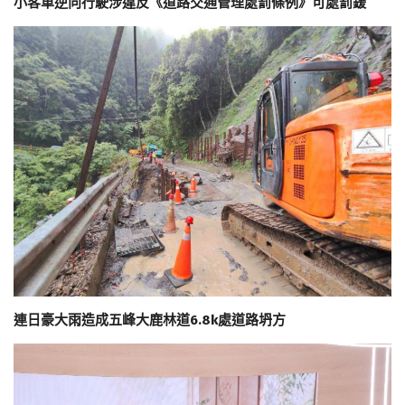
小客車逆向行駛涉違反《道路交通管理處罰條例》可處罰鍰
連日豪大雨造成五峰大鹿林道6.8k處道路坍方