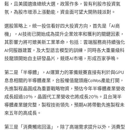
鬆，且美國適逢總統大選，政策作多，皆有利股市投資氣
氛，為股市增添上漲動能，資金面可望大開熱錢派對。
選股策略上，統一投信看好四大投資方向，首先是「AI商
機」，AI技術已開始成為提升企業效率和獲利的關鍵因素，
其影響力將可媲美新工業革命，包括：雲端服務商持續強化
AI伺服器建置，及大型語言模型的訓練，同時各大重量級科
技龍頭開始自主研發晶片，競逐AI市場，形成百家爭鳴。
第二是「半導體」，AI運算力的軍備競賽直接有利於與GPU
息息相關的半導體產業，台股權值龍頭廠CoWos產能打開，
先進製程晶圓成為重要戰略物資，預估今年半導體產業營收
成長超過10％，晶圓代工業營收也將成長20％。且台灣半
導體產業鏈完整，製程技術領先，預期AI將帶動先進製程未
來五年的高成長。
第三是「消費觸底回溫」，除了高端需求提升以外，消費型