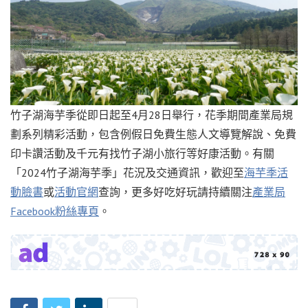
竹子湖海芋季從即日起至4月28日舉行，花季期間產業局規
劃系列精彩活動，包含例假日免費生態人文導覽解說、免費
印卡讚活動及千元有找竹子湖小旅行等好康活動。有關
「2024竹子湖海芋季」花況及交通資訊，歡迎至
海芋季活
動臉書
或
活動官網
查詢，更多好吃好玩請持續關注
產業局
Facebook粉絲專頁
。