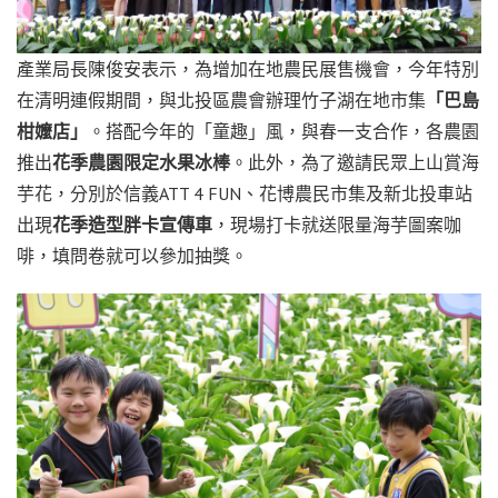
產業局長陳俊安表示，為增加在地農民展售機會，今年特別
在清明連假期間，與北投區農會辦理竹子湖在地市集
「巴島
柑嬤店」
。搭配今年的「童趣」風，與春一支合作，各農園
推出
花季農園限定水果冰棒
。此外，為了邀請民眾上山賞海
芋花，分別於信義ATT 4 FUN、花博農民市集及新北投車站
出現
花季造型胖卡宣傳車
，現場打卡就送限量海芋圖案咖
啡，填問卷就可以參加抽獎。