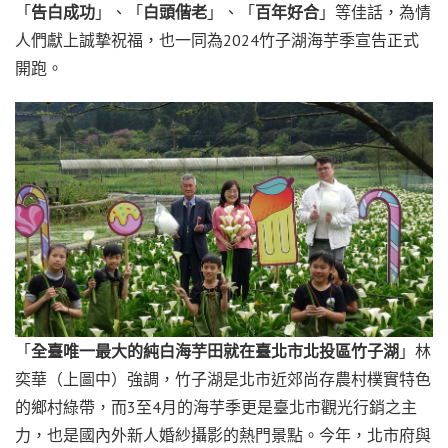
「
告白成功
」、「
白頭偕老
」、「
百年好合
」等佳話，為情
人們獻上誠摯祝福，也一同為2024竹子湖海芋季宣告正式
開跑。
「
全臺唯一最大的純白海芋田就在臺北市北投區竹子湖
」林
奕華（上圖中）強調，竹子湖是北市近郊尚存農村樸實特色
的鄉村綠帶，而3至4月的海芋季更是臺北市觀光行銷之主
力，也是國內外新人婚紗攝影的熱門景點。今年，北市府與