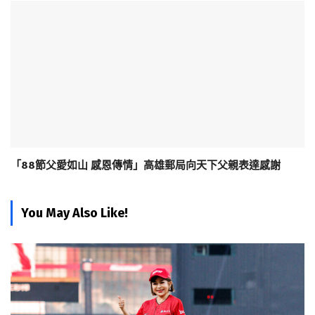
「88節父愛如山 感恩傳情」高雄郵局向天下父親表達感謝
You May Also Like!