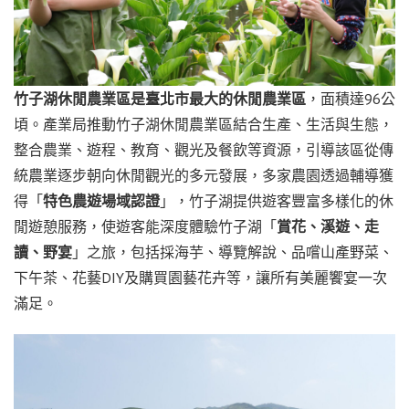
竹子湖休閒農業區是臺北市最大的休閒農業區
，面積達96公
頃。產業局推動竹子湖休閒農業區結合生產、生活與生態，
整合農業、遊程、教育、觀光及餐飲等資源，引導該區從傳
統農業逐步朝向休閒觀光的多元發展，多家農園透過輔導獲
得「
特色農遊場域認證
」，竹子湖提供遊客豐富多樣化的休
閒遊憩服務，使遊客能深度體驗竹子湖「
賞花、溪遊、走
讀、野宴
」之旅，包括採海芋、導覽解說、品嚐山產野菜、
下午茶、花藝DIY及購買園藝花卉等，讓所有美麗饗宴一次
滿足。