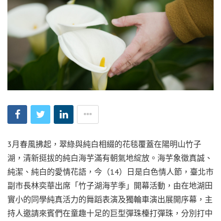
3月春風拂起，翠綠與純白相綴的花毯覆蓋在陽明山竹子
湖，清新挺拔的純白海芋滿有朝氣地綻放。海芋象徵真誠、
純潔、純白的愛情花語，今（14）日是白色情人節，臺北市
副市長林奕華出席「竹子湖海芋季」開幕活動，由在地湖田
實小的同學純真活力的舞蹈表演及獨輪車演出展開序幕，主
持人邀請來賓們在童趣十足的巨型彈珠檯打彈珠，分別打中