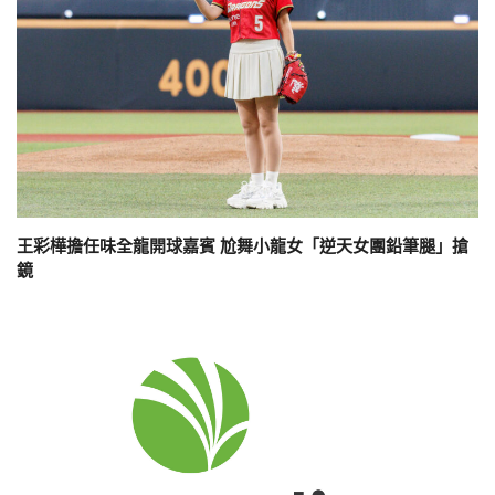
王彩樺擔任味全龍開球嘉賓 尬舞小龍女「逆天女團鉛筆腿」搶
鏡