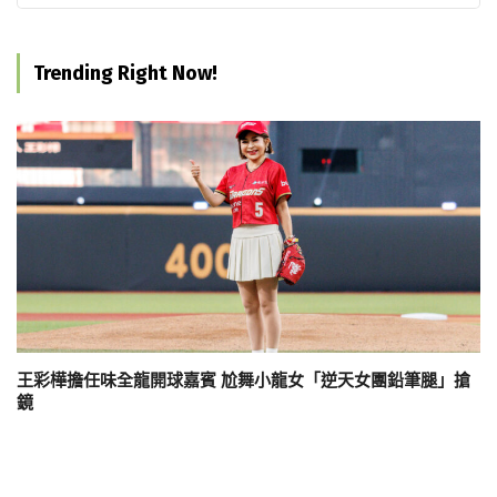
Trending Right Now!
王彩樺擔任味全龍開球嘉賓 尬舞小龍女「逆天女團鉛筆腿」搶
鏡