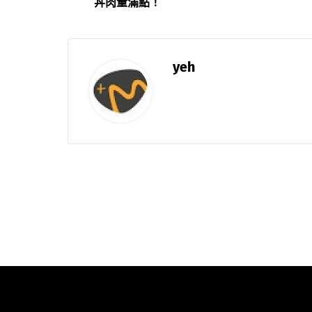
丼肉量滿點！
yeh