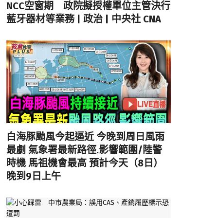
NCC空窗期 政院擬授權單位主管決行
藍牙器材等業務 | 政治 | 中央社 CNA
白海豚颱風今起逼近 今晚到周日風雨
最劇 氣象署最新路徑.影響範圍/陸警
時機 馬祖機會最高 預計今天（8日）
晚到9日上午