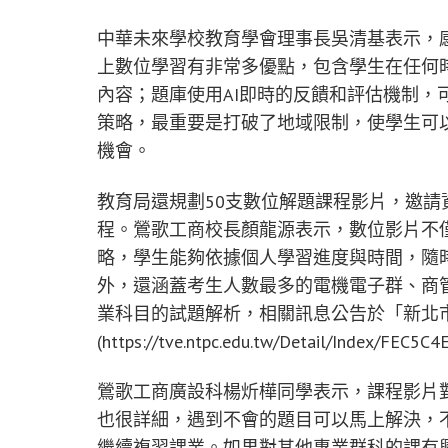
中華未來學校教育學會理事長吳清基表示，
上數位學習有非常多優點，包含學生在任何
內容；題庫使用AI即時的反饋和評估機制，
策略，最重要是打破了地域限制，使學生可
機會。
教育局還規劃50支數位解題課程影片，邀
程。鶯歌工商校長顏龍源表示，數位影片不
略，學生能夠依據個人學習進度與時間，隨
外，還涵蓋考生人數最多的電機電子群、商
業科目的試題解析，相關訊息公告於「新北市
(https://tve.ntpc.edu.tw/Detail/Index/F
鶯歌工商廣設科楊炘樺同學表示，課程影片
也很詳細，遇到不會的題目可以馬上解決，
繼續複習課業。如果對其他專業群科的課有興