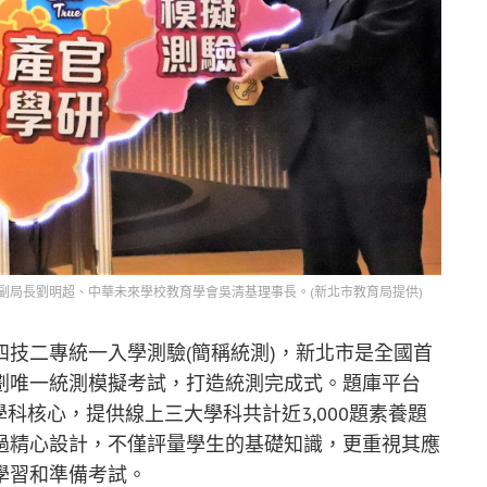
副局長劉明超、中華未來學校教育學會吳清基理事長。(新北市教育局提供)
技二專統一入學測驗(簡稱統測)，新北市是全國首
劃唯一統測模擬考試，打造統測完成式。題庫平台
學科核心，提供線上三大學科共計近3,000題素養題
均經過精心設計，不僅評量學生的基礎知識，更重視其應
學習和準備考試。