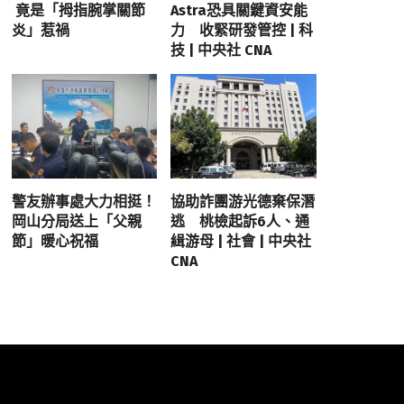
竟是「拇指腕掌關節
Astra恐具關鍵資安能
炎」惹禍
力 收緊研發管控 | 科
技 | 中央社 CNA
警友辦事處大力相挺！
協助詐團游光德棄保潛
岡山分局送上「父親
逃 桃檢起訴6人、通
節」暖心祝福
緝游母 | 社會 | 中央社
CNA