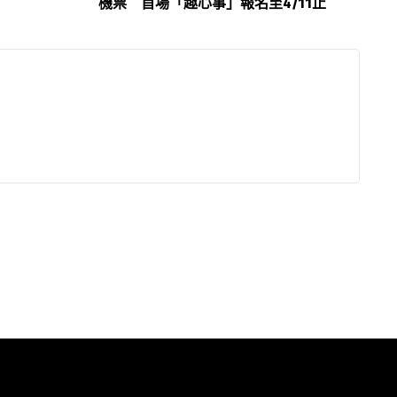
機票 首場「趣心事」報名至4/11止