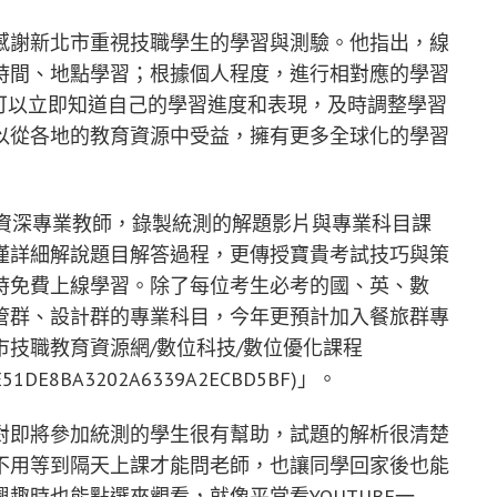
感謝新北市重視技職學生的學習與測驗。他指出，線
時間、地點學習；根據個人程度，進行相對應的學習
可以立即知道自己的學習進度和表現，及時調整學習
以從各地的教育資源中受益，擁有更多全球化的學習
請資深專業教師，錄製統測的解題影片與專業科目課
僅詳細解說題目解答過程，更傳授寶貴考試技巧與策
時免費上線學習。除了每位考生必考的國、英、數
管群、設計群的專業科目，今年更預計加入餐旅群專
技職教育資源網/數位科技/數位優化課程
EC5C4E51DE8BA3202A6339A2ECBD5BF)」。
對即將參加統測的學生很有幫助，試題的解析很清楚
不用等到隔天上課才能問老師，也讓同學回家後也能
趣時也能點選來觀看，就像平常看YOUTUBE一