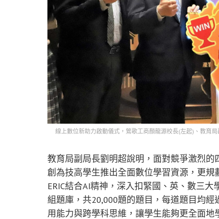
線上數位新助力啟動儀式，鶯歌工商顏龍源校長(左起)、教育局
教育局副局長劉明超說明，面對競爭激烈的四
創為技高學生推出全面數位學習資源，更規
ERIC結合AI精神，深入扣緊國、英、數三大
組題庫，共20,000題的題目，每道題目
用能力與跨學科思維，讓學生能夠更全面地