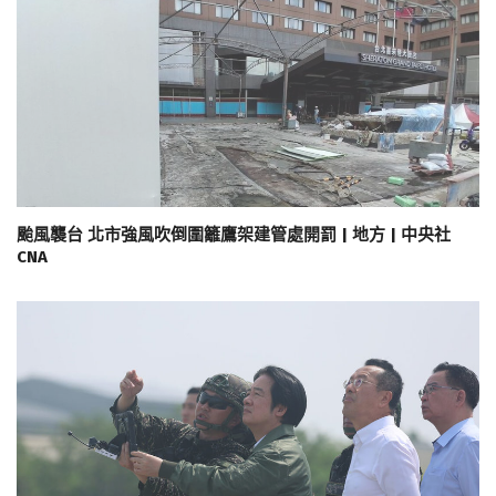
颱風襲台 北市強風吹倒圍籬鷹架建管處開罰 | 地方 | 中央社
CNA