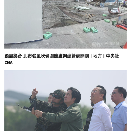
颱風襲台 北市強風吹倒圍籬鷹架建管處開罰 | 地方 | 中央社
CNA