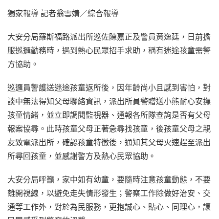
獨家報導 記者翁雪婧／綜合報導
大安分局羅斯福路派出所巡佐陳嘉正及警員黃逸廷，日前擔
服巡邏勤務時，遇到熱心民眾招手求助，稱有迷途孩童需警
方協助。
巡邏員警護送迷途孩童返所後，因年齡尚小且感到害怕，對
談中無法得知父母聯絡資訊，派出所員警贈送小熊耐心安撫
孩童情緒，並立即調閱監視器、通報各所隊查詢是否有父母
報案協尋。此時孩童父母正著急尋找孩童，後孩童父母之親
友致電派出所，確認孩童特徵後，通知其父母火速趕至派出
所尋回孩童，並感謝警方及熱心民眾協助。
大安分局呼籲，家中如有幼童，要隨時注意孩童動態，不要
離開視線，以避免走失情形發生；警察工作除做好治安、交
通等工作外，對於為民服務，更抱誠心、貼心、同理心，讓