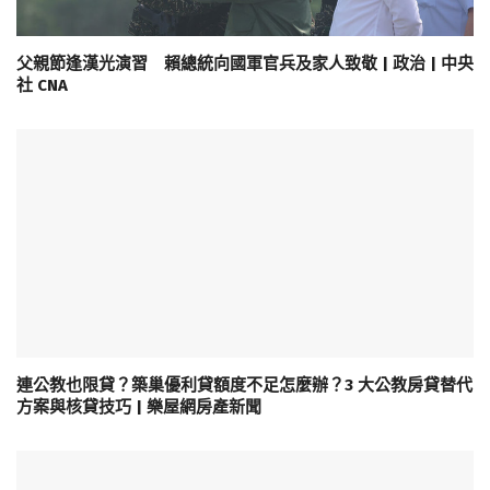
父親節逢漢光演習 賴總統向國軍官兵及家人致敬 | 政治 | 中央
社 CNA
連公教也限貸？築巢優利貸額度不足怎麼辦？3 大公教房貸替代
方案與核貸技巧 | 樂屋網房產新聞