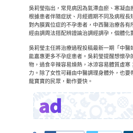
吳莉瑩指出，常見病因為氣滯血瘀、寒凝血
根據患者伴隨症狀、月經週期不同及病程長
對內膜異位症的不孕患者，中西醫治療各有
經由調周法搭配辨證論治調經調孕，個體化
吳莉瑩主任將治療過程投稿最新一期「中醫
能嘉惠更多不孕症患者。吳莉瑩提醒想懷孕
物，過食辛辣容易燥熱，冰涼容易體質虛寒
力。除了女性可藉由中醫調理身體外，也要
龍寶寶的民眾，動作要快。