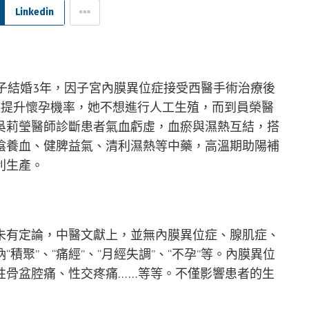
Linkedin
子結婚3年，因子宮內膜異位症接受西醫手術治療後
殖提升懷孕機率，她不想進行人工生殖，而到員榮醫
吳莉瑩醫師診斷患者氣血虧虛，血瘀與濕熱互結，搭
陰養血、健脾益氣、清利濕熱等中藥，高溫期助陽補
利生產。
未有定論，中醫文獻上，並無內膜異位症、腺肌症、
積聚”、“痛經”、“月經失調”、“不孕”等。內膜異位
性骨盆腔痛、性交疼痛……等等。不僅影響患者的生