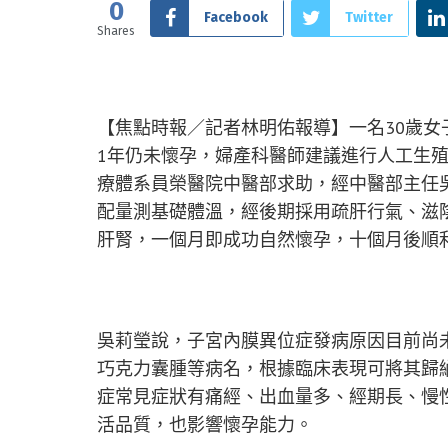
0
Facebook
Twitter
Shares
【焦點時報／記者林明佑報導】一名30歲女
1年仍未懷孕，婦產科醫師建議進行人工生
療體系員榮醫院中醫部求助，經中醫部主任
配量測基礎體溫，經後期採用疏肝行氣、滋
肝腎，一個月即成功自然懷孕，十個月後順
吳莉瑩說，子宮內膜異位症發病原因目前尚
巧克力囊腫等病名，根據臨床表現可將其歸納“
症常見症狀有痛經、出血量多、經期長、慢
活品質，也影響懷孕能力。