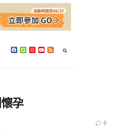
利懷孕
0