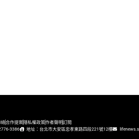
聯絡
合作提案
隱私權政策
作者聲明
訂閱
776-3386
地址：台北市大安區忠孝東路四段221號12樓
lifenews.