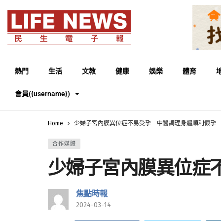
熱門
生活
文教
健康
娛樂
體育
會員({username})
Home
少婦子宮內膜異位症不易受孕 中醫調理身體順利懷孕
合作媒體
少婦子宮內膜異位症
焦點時報
2024-03-14