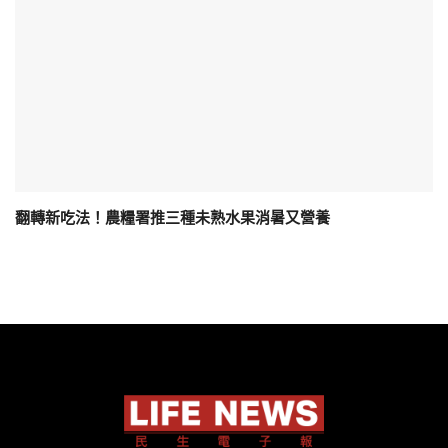
翻轉新吃法！農糧署推三種未熟水果消暑又營養