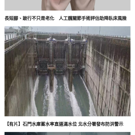
長短腳、跛行不只是老化 人工髖關節手術評估助降臥床風險
【有片】石門水庫蓄水率直逼滿水位 北水分署發布防洪警示