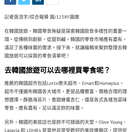
記者張浩宇/綜合報導 圖/123RF圖庫
在韓國旅遊，韓國零食無疑是探索韓國飲食多樣性的重要一
環。從傳統到創新，從甜到鹹，韓國的零食市場應有盡有，
滿足了各種味蕾的需求。接下來，就讓編輯來幫妳整理去韓
國旅遊可以採買的零食清單吧！
去
韓國旅遊可以去哪裡買零食呢？
推薦的韓國超市包括Lotte樂天超市、Emart和Homeplus，
超市不僅遍布韓國各大城市，更是品種豐富、價格合理的理
想選擇。酥脆海苔片、香甜蜂蜜杏仁，還是各式各樣泡菜味
零食，應有盡有，足以滿足妳的味蕾。
另外，韓國的美妝店也是妳不可錯過的天堂。Olive Young、
Lalavla 和 LOHB’s 是當地非常受歡迎的美妝連鎖店，提供從