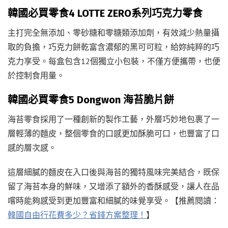
韓國必買零食4 LOTTE ZERO系列巧克力零食
主打完全無添加、零砂糖和零糖類添加劑，有效減少熱量攝
取的負擔，巧克力餅乾富含濃郁的黑可可粒，給妳純粹的巧
克力享受。每盒包含12個獨立小包裝，不僅方便攜帶，也便
於控制食用量。
韓國必買零食5 Dongwon 海苔脆片餅
海苔零食採用了一種創新的製作工藝，外層巧妙地包裹了一
層輕薄的麵皮，整個零食的口感更加酥脆可口，也豐富了口
感的層次感。
這層細膩的麵皮在入口後與海苔的獨特風味完美結合，既保
留了海苔本身的鮮味，又增添了額外的香酥感受，讓人在品
嚐時能夠感受到更加豐富和細膩的味覺享受。【推薦閱讀：
韓國自由行花費多少？省錢方案整理！
】