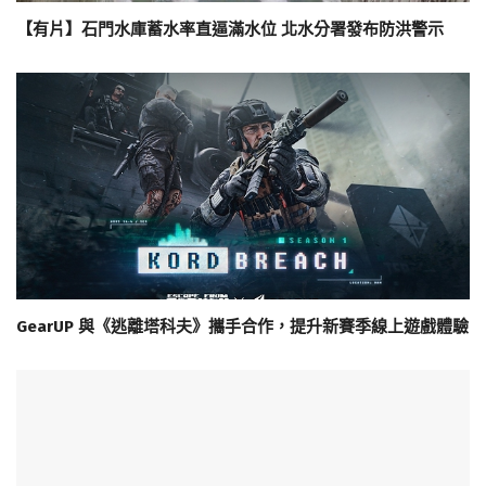
【有片】石門水庫蓄水率直逼滿水位 北水分署發布防洪警示
GearUP 與《逃離塔科夫》攜手合作，提升新賽季線上遊戲體驗