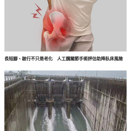
長短腳、跛行不只是老化 人工髖關節手術評估助降臥床風險