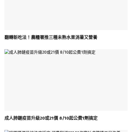
翻轉新吃法！農糧署推三種未熟水果消暑又營養
成人肺鏈疫苗升級20或21價 8/10起公費1劑搞定