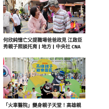
何欣純憶亡父提職場爸爸政見 江啟臣
秀親子照談托育 | 地方 | 中央社 CNA
「火車醫院」變身親子天堂！高雄親