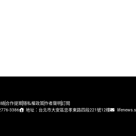
聯絡
合作提案
隱私權政策
作者聲明
訂閱
776-3386
地址：台北市大安區忠孝東路四段221號12樓
lifenews.