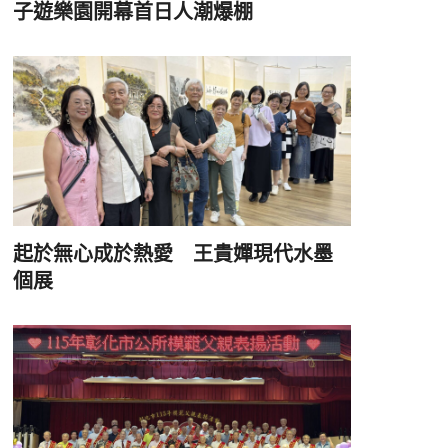
子遊樂園開幕首日人潮爆棚
起於無心成於熱愛 王貴嬋現代水墨
個展