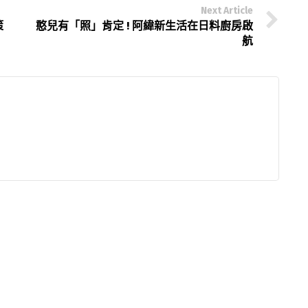
Next Article
策
憨兒有「照」肯定 ! 阿緯新生活在日料廚房啟
航