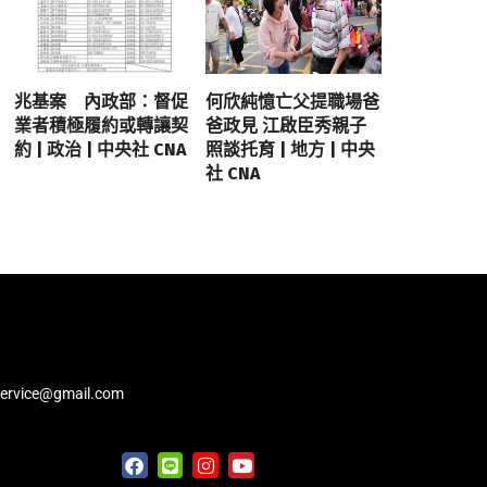
兆基案 內政部：督促
何欣純憶亡父提職場爸
業者積極履約或轉讓契
爸政見 江啟臣秀親子
約 | 政治 | 中央社 CNA
照談托育 | 地方 | 中央
社 CNA
service@gmail.com