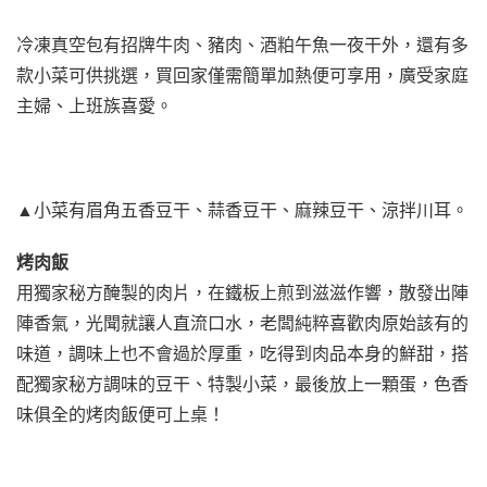
冷凍真空包有招牌牛肉、豬肉、酒粕午魚一夜干外，還有多
款小菜可供挑選，買回家僅需簡單加熱便可享用，廣受家庭
主婦、上班族喜愛。
▲小菜有眉角五香豆干、蒜香豆干、麻辣豆干、涼拌川耳。
烤肉飯
用獨家秘方醃製的肉片，在鐵板上煎到滋滋作響，散發出陣
陣香氣，光聞就讓人直流口水，老闆純粹喜歡肉原始該有的
味道，調味上也不會過於厚重，吃得到肉品本身的鮮甜，搭
配獨家秘方調味的豆干、特製小菜，最後放上一顆蛋，色香
味俱全的烤肉飯便可上桌！