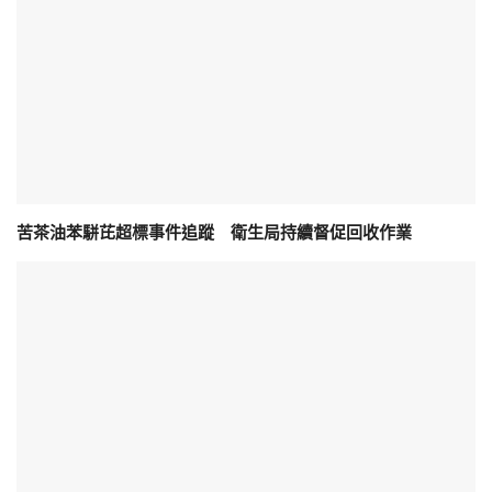
苦茶油苯駢芘超標事件追蹤 衛生局持續督促回收作業