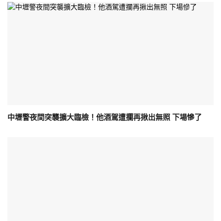
中壢警夜間突襲擴大臨檢！他酒駕遭攔再揪出無照 下場慘了