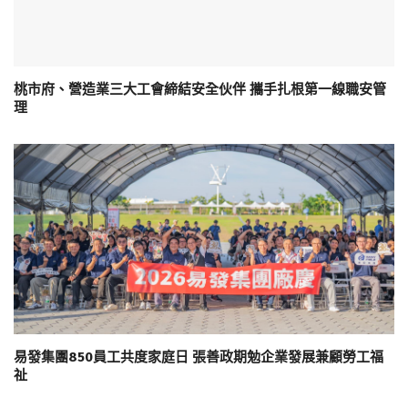
桃市府、營造業三大工會締結安全伙伴 攜手扎根第一線職安管
理
易發集團850員工共度家庭日 張善政期勉企業發展兼顧勞工福
祉