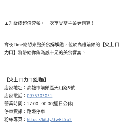
▲升級成超值套餐，一次享受雙主菜更划算！
宵夜Time總想來點美食解解饞，位於高雄前鎮的
【火土 口
力口】
將帶給你飽滿感十足的美食饗宴。
【火土 口力口(灶咖)】
店家地址：高雄市前鎮區天山路5號
店家電話：
0975303031
營業時間：17:00–00:00(週日公休)
停車資訊：路邊停車
粉絲專頁：
https://bit.ly/3wEL5o2