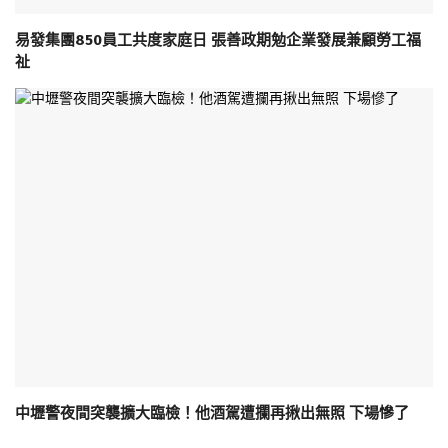
易發集團850員工共度家庭日 張善政期勉企業發展兼顧勞工福
祉
中壢警夜間突襲擴大臨檢！他酒駕遭攔再揪出無照 下場慘了