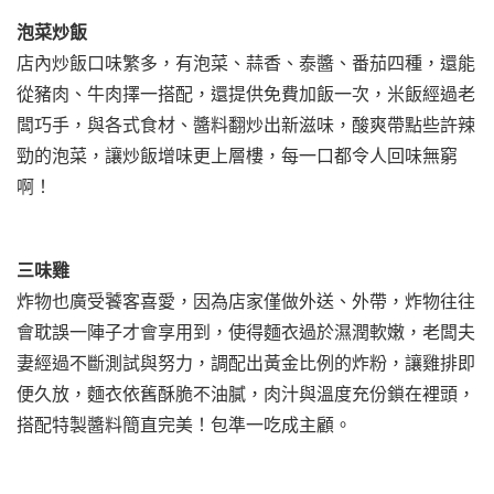
泡菜炒飯
店內炒飯口味繁多，有泡菜、蒜香、泰醬、番茄四種，還能
從豬肉、牛肉擇一搭配，還提供免費加飯一次，米飯經過老
闆巧手，與各式食材、醬料翻炒出新滋味，酸爽帶點些許辣
勁的泡菜，讓炒飯增味更上層樓，每一口都令人回味無窮
啊！
三味雞
炸物也廣受饕客喜愛，因為店家僅做外送、外帶，炸物往往
會耽誤一陣子才會享用到，使得麵衣過於濕潤軟嫩，老闆夫
妻經過不斷測試與努力，調配出黃金比例的炸粉，讓雞排即
便久放，麵衣依舊酥脆不油膩，肉汁與溫度充份鎖在裡頭，
搭配特製醬料簡直完美！包準一吃成主顧。