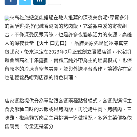
來高雄旅遊怎能錯過在地人推薦的深夜美食呢?厚實多汁
的香酥雞排搭配鹹香涮嘴的烤肉飯，充滿罪惡感的宵夜組
合，不僅深受民眾青睞，也是許多夜貓族活力的來源。高雄
人的深夜食堂
【火土 口力口】
，品牌是原先是從冷凍真空
包起家，後來決定在2023年9月正式創立實體店鋪，不定期
還會到高雄市集擺攤，實體店純外帶為主的經營模式，也保
留原本的冷凍真空包美食，並與外送平台合作，讓饕客在家
也能輕鬆品嚐到店家的特色料理。
店家餐點提供分為單點跟套餐兩種點餐模式，套餐先選擇主
食要哪種口味的炒飯或是烤肉飯，再從烤牛肉、烤豬肉、三
味雞、椒麻雞等肉品主菜挑選一道做搭配，多道主菜價格依
舊親民，份量更是滿分！