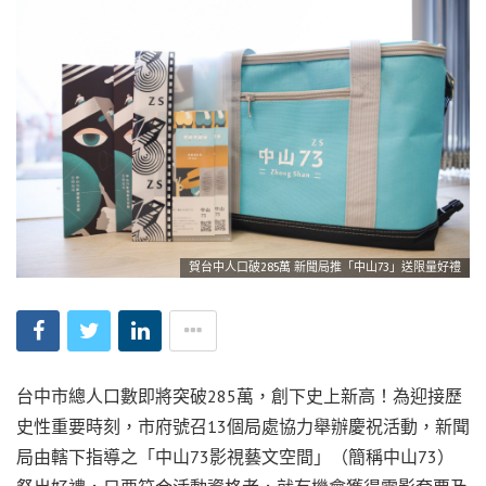
賀台中人口破285萬 新聞局推「中山73」送限量好禮
台中市總人口數即將突破285萬，創下史上新高！為迎接歷
史性重要時刻，市府號召13個局處協力舉辦慶祝活動，新聞
局由轄下指導之「中山73影視藝文空間」（簡稱中山73）