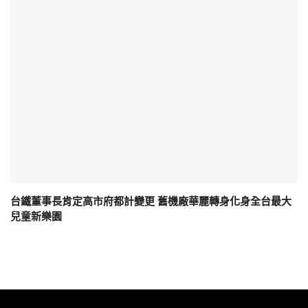
台鐵董事長肯定高市府都計變更 舊機廠華麗轉身化身全台最大
兒童新樂園