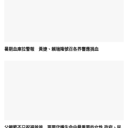
暑期血庫拉警報 黃捷、賴瑞隆號召各界響應捐血
父親節不只祝福爸爸 更要守護生命中最重要的女性 政府、民