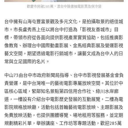
歡慶市民破285萬，漾台中臉書抽電影票及保冷袋
台中擁有山海屯豐富景觀及多元文化，是拍攝取景的絕佳城
市。市長盧秀燕上任以將台中打造為「影視友善城市」目
標，帶領市府從各面向提供影視產業實質協助，包括推廣影
像教育、辦理台中國際動畫影展、金馬經典影展及營運影視
藝文空間，期望透過電影行銷城市，讓藝文成為台中人的日
常與立足國際的名片。
中山73由台中市政府新聞局指導、台中市影視發展基金會負
責營運，是中台灣唯一的藝術電影專屬放映空間。其位於中
區核心區域，緊鄰知名景點第四信用合作社、綠川水岸廊
道，一樓設有介紹台中電影歷史發展的互動展覽，二樓為電
影院規格放映廳，活動包括首輪藝術電影放映、主題影展及
免費放映活動，也提供團體導覽、場地租用等服務，並定期
規劃精彩片單，舉辦講座、工作坊等專題活動，歡迎285萬