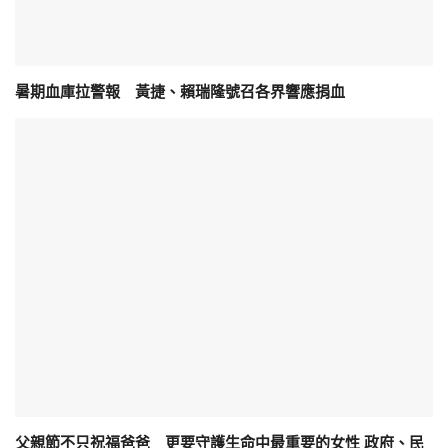
暑期血庫拉警報 黃捷、賴瑞隆號召各界響應捐血
父親節不只祝福爸爸 更要守護生命中最重要的女性 政府、民