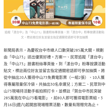
追蹤「漾台中」及「中山73」臉書粉絲專頁後，到「漾台中」粉專按讚活動貼
文，標註兩位好友並留言指定通關密語即可參加抽獎
新聞局表示，為慶祝台中市總人口數突破285萬大關，規劃
由「中山73」送出優質好禮。方案一、民眾追蹤「漾台中」
及「中山73」臉書粉絲專頁後，到「漾台中」粉專按讚活動
貼文，標註兩位好友並留言指定通關密語即可參加抽獎，將
從中抽出20人獲得中山73免費電影票（一組2張）、10人獲
得專屬限量保冷袋，共抽出30名幸運兒；方案二、民眾到中
山73現場持活動手板拍照打卡，並標註「賀台中市民突破
285萬我在中山73看電影」，前80人即可獲得電影票組，3
月16日(週六)起開放現場贈票活動，數量有限贈完為止。