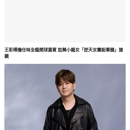
王彩樺擔任味全龍開球嘉賓 尬舞小龍女「逆天女團鉛筆腿」搶
鏡