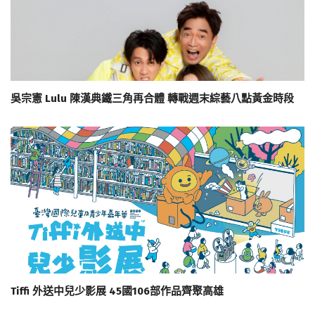
吳宗憲 Lulu 陳漢典鐵三角再合體 轉戰週末綜藝八點黃金時段
Tiffi 外送中兒少影展 45國106部作品齊聚高雄