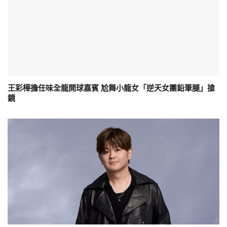
王彩樺擔任味全龍開球嘉賓 尬舞小龍女「逆天女團鉛筆腿」搶
鏡