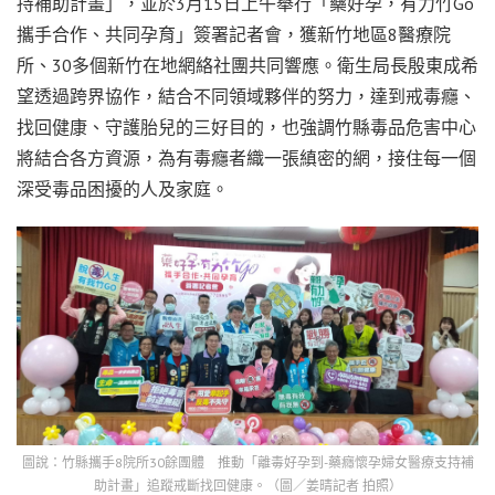
持補助計畫」，並於3月15日上午舉行「藥好孕，有力竹Go
攜手合作、共同孕育」簽署記者會，獲新竹地區8醫療院
所、30多個新竹在地網絡社團共同響應。衛生局長殷東成希
望透過跨界協作，結合不同領域夥伴的努力，達到戒毒癮、
找回健康、守護胎兒的三好目的，也強調竹縣毒品危害中心
將結合各方資源，為有毒癮者織一張縝密的網，接住每一個
深受毒品困擾的人及家庭。
圖說：竹縣攜手8院所30餘團體 推動「離毒好孕到-藥癮懷孕婦女醫療支持補
助計畫」追蹤戒斷找回健康。（圖／姜晴記者 拍照）