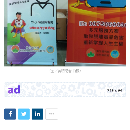
（圖／姜晴記者 拍照）