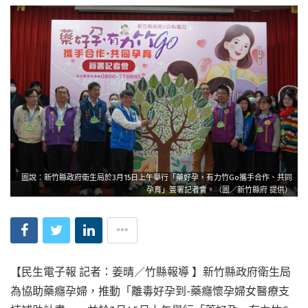
圖說：新竹縣政府衛生局於3月15日上午舉行「藥好孕，有力竹Go攜手合作、共同
孕育」簽署記者會。（圖／新竹縣府 提供）
【民生電子報 記者：姜晴／竹縣報導 】新竹縣政府衛生局
為協助藥癮孕婦，推動「離毒好孕到-藥癮懷孕婦女醫療支