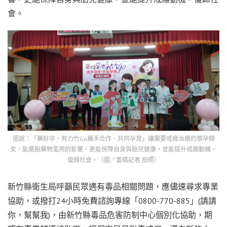
會。
圖說：「藥好孕，有力竹Go攜手合作、共同孕育」讓需要戒癮治療的懷孕婦
女，能擺脫藥物濫用的影響，更能保障自身與胎兒健康，並能提升戒癮動機，
復歸社會。（圖／姜晴記者 拍照）
新竹縣衛生局呼籲民眾遇有毒品相關問題，應儘速尋求專業
協助，或撥打24小時免費諮詢專線「0800-770-885」(請請
你，幫幫我)，由新竹縣毒品危害防制中心個別化協助，期