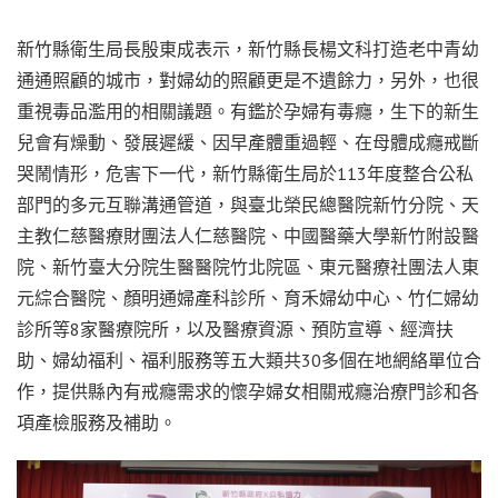
新竹縣衛生局長殷東成表示，新竹縣長楊文科打造老中青幼
通通照顧的城市，對婦幼的照顧更是不遺餘力，另外，也很
重視毒品濫用的相關議題。有鑑於孕婦有毒癮，生下的新生
兒會有燥動、發展遲緩、因早產體重過輕、在母體成癮戒斷
哭鬧情形，危害下一代，新竹縣衛生局於113年度整合公私
部門的多元互聯溝通管道，與臺北榮民總醫院新竹分院、天
主教仁慈醫療財團法人仁慈醫院、中國醫藥大學新竹附設醫
院、新竹臺大分院生醫醫院竹北院區、東元醫療社團法人東
元綜合醫院、顏明通婦產科診所、育禾婦幼中心、竹仁婦幼
診所等8家醫療院所，以及醫療資源、預防宣導、經濟扶
助、婦幼福利、福利服務等五大類共30多個在地網絡單位合
作，提供縣內有戒癮需求的懷孕婦女相關戒癮治療門診和各
項產檢服務及補助。