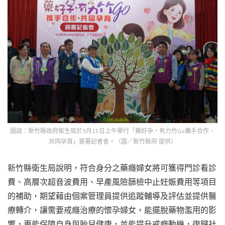
圖說：新竹縣政府衛生局於3月15日上午舉行「藥好孕，有力竹Go攜手合作、
共同孕育」簽署記者會。（圖／新竹縣府 提供）
新竹縣衛生局說明，符合身分之藥癮婦女將可獲得門診看診
費、高層次超音波費用、早產風險篩檢中止妊娠費用等項目
的補助，期望藉由個案管理員提供追蹤輔導及評估並提供醫
療轉介，讓需要戒癮治療的懷孕婦女，能擺脫藥物濫用的影
響，更能保障自身與胎兒健康，並能提升戒癮動機，復歸社