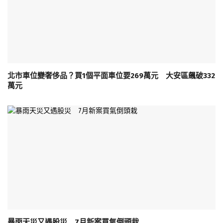
北市車位變奢侈品？買1個平面車位要269萬元 大安區飆破332
萬元
暴雨天災又遇股災 7月新案買氣倒頭栽