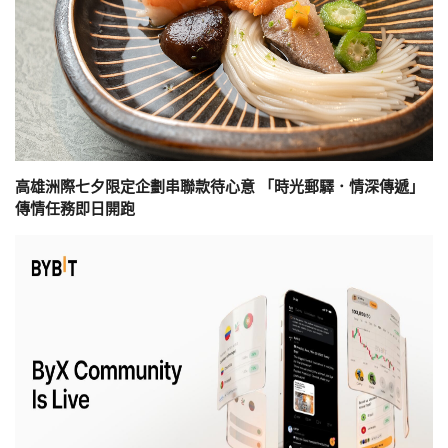
高雄洲際七夕限定企劃串聯款待心意 「時光郵驛．情深傳遞」
傳情任務即日開跑