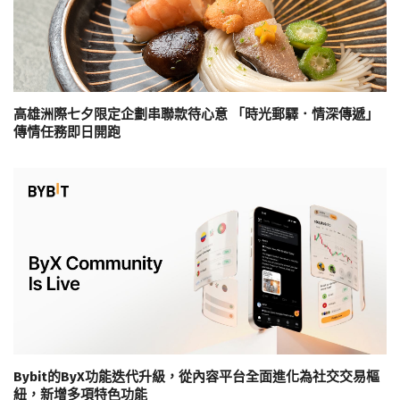
高雄洲際七夕限定企劃串聯款待心意 「時光郵驛．情深傳遞」
傳情任務即日開跑
Bybit的ByX功能迭代升級，從內容平台全面進化為社交交易樞
紐，新增多項特色功能