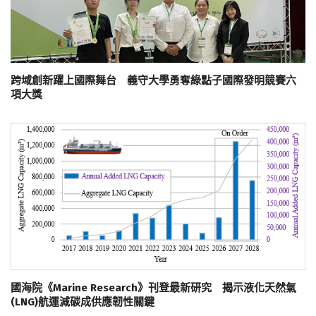
跨域創新躍上國際舞台 義守大學勇奪綠點子國際發明競賽六
項大獎
國海院《Marine Research》刊登最新研究 揭示液化天然氣
(LNG)航運減碳成供應韌性關鍵