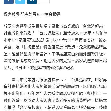
獨家報導 記者翁雪婧／綜合報導
想要店家轉型成為景點嗎？臺北市商業處的「台北造起來」
計畫等你來報名！「台北造起來」至今邁入10週年，共輔導
本市171家店家轉型提升競爭力。今(113)年持續招募「餐飲
美食」及「傳統產業」特色店家進行改造，免費協助品牌重
塑、經營轉型與形象設計，不僅讓店家由內而外翻轉升級，
還能讓招牌成為品牌，創造店家的亮點。店家甄選自即日起
至5月15日止，歡迎本市的頭家踴躍報名！
臺北市商業處高振源處長表示，「台北造起來」店家再
造計畫持續強化店家經營靈活彈性的應變力，以因應市場環
境不斷變化，近年更加大力道協助店家整合線下與線上，一
體化經營，以協助店家因應消費者多元的消費型態，透過本
府推動「台北造起來」，輔導店家業績甚至逆勢成長，整體