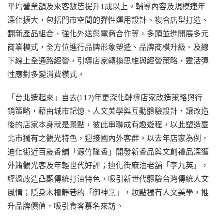
平均營業額及來客數皆提升1成以上。輔導內容及規模連年
深化擴大，包括門市空間的彈性運用設計、複合店型打造、
翻新產品組合、強化外送與電商合作等，多頭並進開展多元
商業模式，全方位進行品牌形象塑造、品牌商模升級、及線
下線上全通路經營，引導店家轉換思維與經營策略，靈活彈
性應對多變消費模式。
「台北造起來」自去(112)年更深化輔導店家改造策略與行
銷策略，藉由城市記憶、人文美學與互動體驗設計，讓改造
後的店家本身就是景點，彼此串聯成有趣遊程，以此塑造臺
北市獨有之觀光特色，迎接國內外客群。以去年店家為例，
迪化街近百歲香舖「源竹隆香」開發新香品與文創禮品深獲
外籍觀光客及年輕世代好評；迪化街麻油老舖「李九英」，
經過改造凸顯傳統打油特色，吸引新世代體驗台灣傳統人文
風情；隱身木柵靜巷的「御神烹」，妝點獨有人文美學，推
升品牌價值，吸引食客慕名來訪。