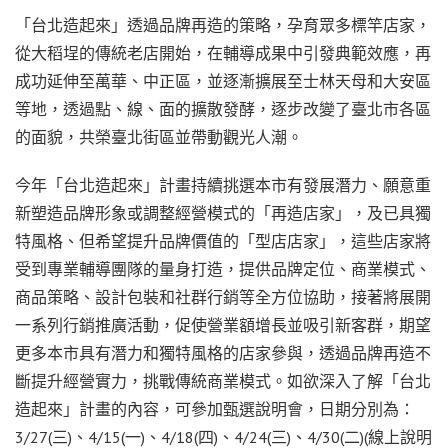
「台北造起來」透過品牌再造的策略，孕育眾多標竿店家，
從大稻埕的傳統老店開始，在輔導成果中引發典範效應，再
成功延伸至萬華、中正區，並逐漸擴展至士林天母和大安區
等地，透過點、線、面的擴散發酵，逐步改變了臺北市各區
的面貌，共榮臺北街區並帶動觀光人潮。
今年「台北造起來」計畫持續挑選本市有發展潛力、願意重
新塑造品牌形象或調整經營模式的「再造店家」，及已具獨
特風格、但希望提升品牌價值的「型店店家」，這些店家將
受到專業輔導團隊的量身打造，提供品牌定位、商業模式、
商品策略、設計包裝和社群行銷等全方位協助，接著將展開
一系列行銷推廣活動，促使營業額增長並吸引新客群，期望
更多本市具有潛力和獨特風格的店家參與，透過品牌再造不
斷提升經營實力，挑戰傳統商業模式。如欲深入了解「台北
造起來」計畫的內容，可參加甄選說明會，日期分別為：
3/27(三)、4/15(一)、4/18(四)、4/24(三)、4/30(二)(線上說明