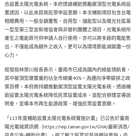
合設置太陽光電系統，本府透過補助獎勵屋頂型光電系統設
置誘因，以此來提高民眾申設意願。本次補助項目包含台電
相關費用、一般全額躉售、自用型、儲能型以及陽光社區第
一型至第三型並新增協會與非營利團體之項目，光電系統所
產生之電能既可供申請人自行使用，亦可以將多餘的電能售
出，不僅能成為額外之收入，更可以為環境節能減碳盡一份
心力。
經發局林榮川局長表示，臺南市已成為國內的綠能領航者，
其中屋頂型建置量約佔全市總量40%，為邁向淨零碳排之政
策目標，本府將持續推動屋頂型設置太陽光電系統，透過補
助設置太陽光電系統降低民眾設置成本，並配合辦理宣導說
明會，宣導本市再生能源政策、增強民眾設置意願。
「113年度補助設置太陽光電系統實施計畫」已公告於臺南
陽光電城資訊網（https://reip.tainan.gov.tw/GHA/最新消息/
訊息公告/補助計畫），欲了解之民眾可至該網站查詢，亦