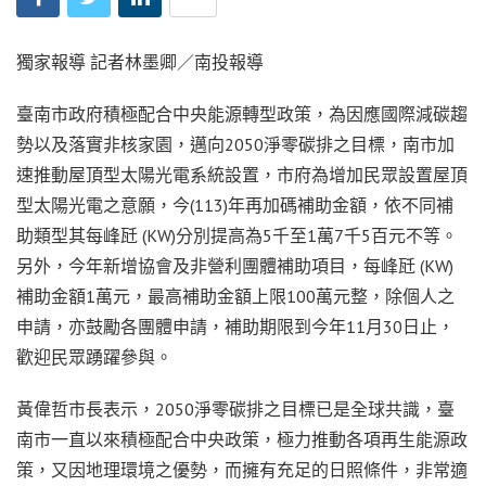
獨家報導 記者林墨卿／南投報導
臺南市政府積極配合中央能源轉型政策，為因應國際減碳趨
勢以及落實非核家園，邁向2050淨零碳排之目標，南市加
速推動屋頂型太陽光電系統設置，市府為增加民眾設置屋頂
型太陽光電之意願，今(113)年再加碼補助金額，依不同補
助類型其每峰瓩 (KW)分別提高為5千至1萬7千5百元不等。
另外，今年新增協會及非營利團體補助項目，每峰瓩 (KW)
補助金額1萬元，最高補助金額上限100萬元整，除個人之
申請，亦鼓勵各團體申請，補助期限到今年11月30日止，
歡迎民眾踴躍參與。
黃偉哲市長表示，2050淨零碳排之目標已是全球共識，臺
南市一直以來積極配合中央政策，極力推動各項再生能源政
策，又因地理環境之優勢，而擁有充足的日照條件，非常適