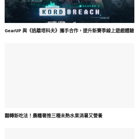
GearUP 與《逃離塔科夫》攜手合作，提升新賽季線上遊戲體驗
翻轉新吃法！農糧署推三種未熟水果消暑又營養