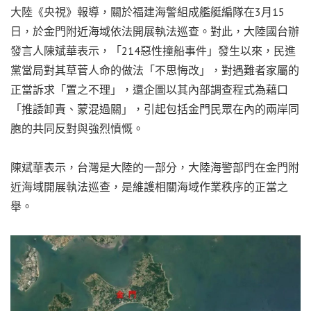
大陸《央視》報導，關於福建海警組成艦艇編隊在3月15
日，於金門附近海域依法開展執法巡查。對此，大陸國台辦
發言人陳斌華表示，「214惡性撞船事件」發生以來，民進
黨當局對其草菅人命的做法「不思悔改」，對遇難者家屬的
正當訴求「置之不理」，還企圖以其內部調查程式為藉口
「推諉卸責、蒙混過關」，引起包括金門民眾在內的兩岸同
胞的共同反對與強烈憤慨。
陳斌華表示，台灣是大陸的一部分，大陸海警部門在金門附
近海域開展執法巡查，是維護相關海域作業秩序的正當之
舉。