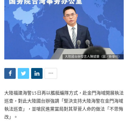
大陸國台辦發言人陳斌華（圖／新華社）
大陸福建海警15日再以艦艇編隊方式，赴金門海域開展執法
巡查，對此大陸國台辦強調「堅決支持大陸海警在金門海域
執法巡查」，並嗆民進黨當局對其草菅人命的做法「不思悔
改」。