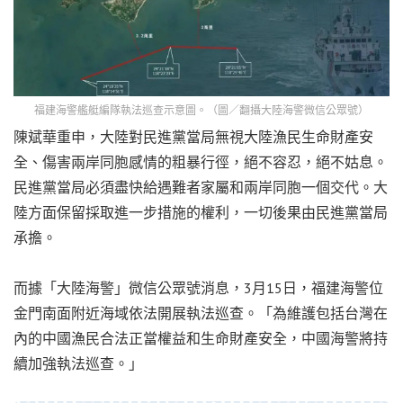
福建海警艦艇編隊執法巡查示意圖。（圖／翻攝大陸海警微信公眾號）
陳斌華重申，大陸對民進黨當局無視大陸漁民生命財產安
全、傷害兩岸同胞感情的粗暴行徑，絕不容忍，絕不姑息。
民進黨當局必須盡快給遇難者家屬和兩岸同胞一個交代。大
陸方面保留採取進一步措施的權利，一切後果由民進黨當局
承擔。
而據「大陸海警」微信公眾號消息，3月15日，福建海警位
金門南面附近海域依法開展執法巡查。「為維護包括台灣在
內的中國漁民合法正當權益和生命財產安全，中國海警將持
續加強執法巡查。」