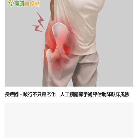
長短腳、跛行不只是老化 人工髖關節手術評估助降臥床風險