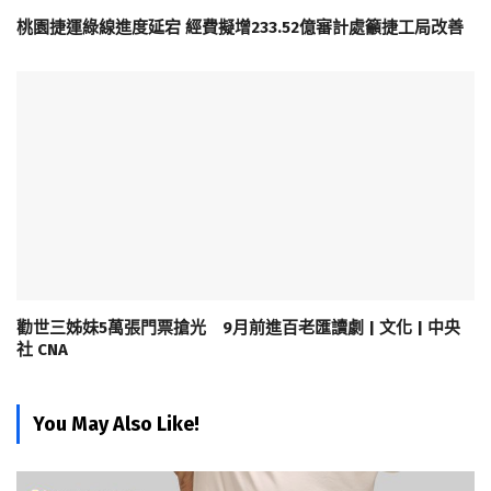
桃園捷運綠線進度延宕 經費擬增233.52億審計處籲捷工局改善
勸世三姊妹5萬張門票搶光 9月前進百老匯讀劇 | 文化 | 中央
社 CNA
You May Also Like!