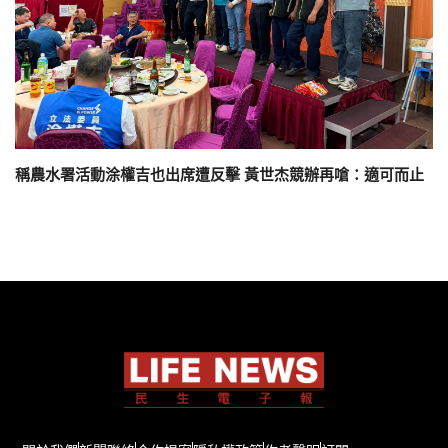
稱農水署活動涂權吉也出席遭反擊 黃世杰競辦再嗆：適可而止