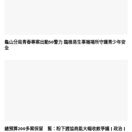
龜山分局青春專案出動50警力 臨檢易生事端場所守護青少年安
全
總預算200多案保留 藍：盼下週協商能大幅收斂爭議 | 政治 |