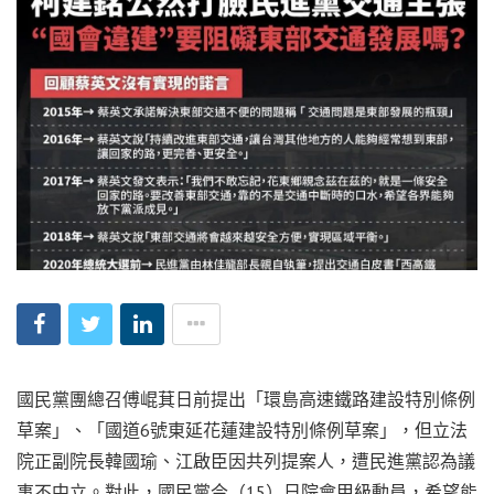
國民黨團總召傅崐萁日前提出「環島高速鐵路建設特別條例
草案」、「國道6號東延花蓮建設特別條例草案」，但立法
院正副院長韓國瑜、江啟臣因共列提案人，遭民進黨認為議
事不中立。對此，國民黨今（15）日院會甲級動員，希望能