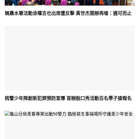
稱農水署活動涂權吉也出席遭反擊 黃世杰競辦再嗆：適可而止
桃警少年隊創新犯罪預防宣導 首辦脫口秀活動百名學子搶報名