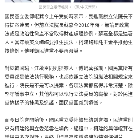
國民黨立委傅崐萁。（圖/中天新聞）
國民黨立委傅崐萁今上午受訪時表示，民進黨說立法院長不
得提案連署，但前立法院長蘇嘉全2016年時，無論是政黨
法或是政治性黨產不當取得財產處理條例，蘇嘉全都是連署
人。當年蔡英文總統要推生技法，柯建銘拜託王金平推動生
技條例。他呼籲民進黨不要再潑糞。
對於韓國瑜、江啟臣同列提案人，傅崐萁強調，國民黨所有
委員都是依法執行職務，也都依照立法院組織法相關規定來
進行，院長是不是可以提案，各項法案都寫得非常清楚，除
堅守議事中立，其他都可以執行立法委員的職權。對於民進
黨這樣子的抹黑及造謠，國民黨團感到遺憾。
而今日院會開始後，國民黨立委陸續集結到會場，民進黨則
只有柯建銘與立委范雲在場內，過程中，柯建銘與傅崐萁在
議場中多次對話，最終「環島高速鐵路建設特別條例草