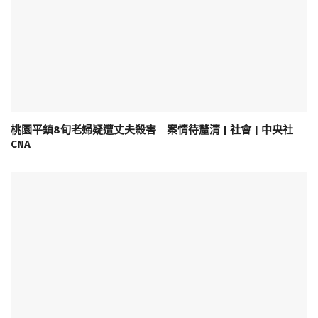
桃園平鎮8旬老婦疑遭丈夫殺害 案情待釐清 | 社會 | 中央社
CNA