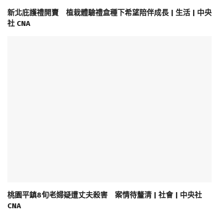
新北庇護禮開賣 植栽體驗禮盒種下希望陪伴成長 | 生活 | 中央
社 CNA
桃園平鎮8旬老婦疑遭丈夫殺害 案情待釐清 | 社會 | 中央社
CNA