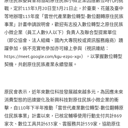
原住民族委員會為協助原住民族小微企業因應數位時代的挑
戰，定於113年3月20日至3月21日止，於臺東、花蓮及臺中
等地辦理113年度「雲世代產業數位轉型-數位翻轉原住民族
事業」計畫申請說明會，歡迎有志投入數位轉型之原住民族
小微企業（員工人數9人以下）負責人及聯合型提案單位
（即公協會、法人組織、國內大專院校或資訊服務廠商）踴
躍參加，倘不克實地參加亦可線上參與（視訊連結：
https://meet.google.com/kgu-ezpo-xgv），以掌握數位轉型
契機，共創原住民族產業永續發展。
原民會表示，近年來數位科技發展越來越多元，為因應未來
消費型態的迅速變化及新興科技對原住民族小微企業的衝
擊，自110年下半年推動「雲世代產業數位轉型-數位翻轉原
住民族事業」計畫以來，已核定輔導使用行動支付共計869
家次、數位工具共計633家、雲服務共計559家，協助原住