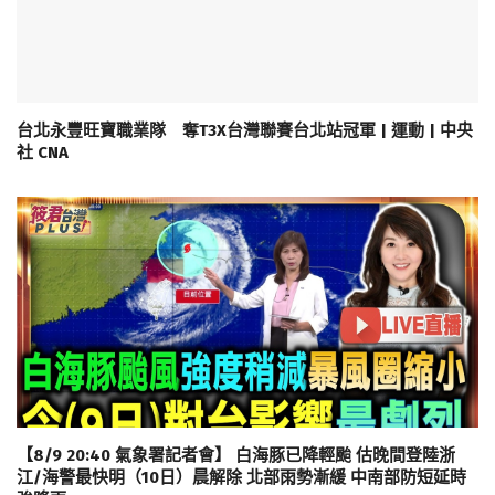
台北永豐旺寶職業隊 奪T3X台灣聯賽台北站冠軍 | 運動 | 中央
社 CNA
【8/9 20:40 氣象署記者會】 白海豚已降輕颱 估晚間登陸浙
江/海警最快明（10日）晨解除 北部雨勢漸緩 中南部防短延時