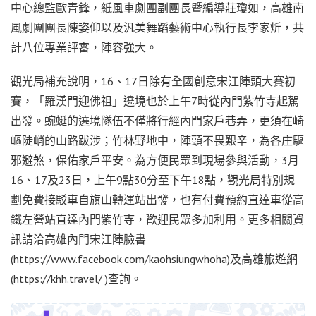
中心總監歐青鋒，紙風車劇團副團長暨編導莊瓊如，高雄南
風劇團團長陳姿仰以及汎美舞蹈藝術中心執行長李家炘，共
計八位專業評審，陣容強大。
觀光局補充說明，16、17日除有全國創意宋江陣頭大賽初
賽，「羅漢門迎佛祖」遶境也於上午7時從內門紫竹寺起駕
出發。蜿蜒的遶境隊伍不僅將行經內門家戶巷弄，更須在崎
嶇陡峭的山路跋涉；竹林野地中，陣頭不畏艱辛，為各庄驅
邪避煞，保佑家戶平安。為方便民眾到現場參與活動，3月
16、17及23日，上午9點30分至下午18點，觀光局特別規
劃免費接駁車自旗山轉運站出發，也有付費預約直達車從高
鐵左營站直達內門紫竹寺，歡迎民眾多加利用。更多相關資
訊請洽高雄內門宋江陣臉書
(https://www.facebook.com/kaohsiungwhoha)及高雄旅遊網
(https://khh.travel/ )查詢。