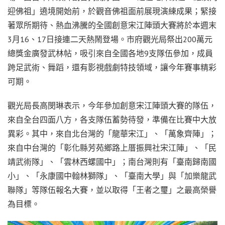
迎佛祖」遶境開始前，於觀音佛祖面前展現演練成果；緊接
著眾所期待、熱血沸騰的全國創意宋江陣頭大賽將於本週末
3月16、17日接連二天熱鬧登場。市府觀光局祭出200萬元
總獎金廣發武林帖，吸引來自全國各地9支隊伍參加，成員
跨足武術、舞蹈，還有影視戲劇特技領域，讓今年賽事精彩
可期。
觀光局長高閔琳表示，今年參加創意宋江陣頭大賽的隊伍，
來自全台四面八方，各支隊伍蓄勢待發，準備在比賽中大放
異彩。其中，來自北台灣的「龍華宋江」、「萬象齊陣」；
來自中台灣的「彰化縣芳苑鄉路上厝振興社宋江陣」、「民
靖武術隊」、「雲林西螺國中」；南台灣則有「臺南歸南國
小」、「永康國中翰林獅隊」、「臺南大學」與「加樂龍武
聯隊」等隊伍報名大賽，並以取得「王者之璽」之最高榮譽
為目標。