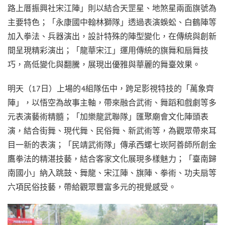
路上厝振興社宋江陣」則以結合天罡星、地煞星兩面旗號為
主要特色；「永康國中翰林獅隊」透過表演蜈蚣、白鶴陣等
加入拳法、兵器演出，設計特殊的陣型變化，在傳統與創新
間呈現精彩演出；「龍華宋江」運用傳統的旗舞和扇舞技
巧，高低變化與翻騰，展現出優雅與華麗的舞臺效果。
明天（17日）上場的4組隊伍中，跨足影視特技的「萬象齊
陣」，以悟空為故事主軸，帶來融合武術、舞蹈和戲劇等多
元表演藝術精髓；「加樂龍武聯隊」匯聚廟會文化陣頭表
演，結合街舞、現代舞、民俗舞、新武術等，為觀眾帶來耳
目一新的表演；「民靖武術隊」傳承西螺七崁阿善師所創金
鷹拳法的精湛技藝，結合客家文化展現多樣魅力；「臺南歸
南國小」納入跳鼓、舞龍、宋江陣、旗陣、拳術、功夫扇等
六項民俗技藝，帶給觀眾豐富多元的視覺感受。