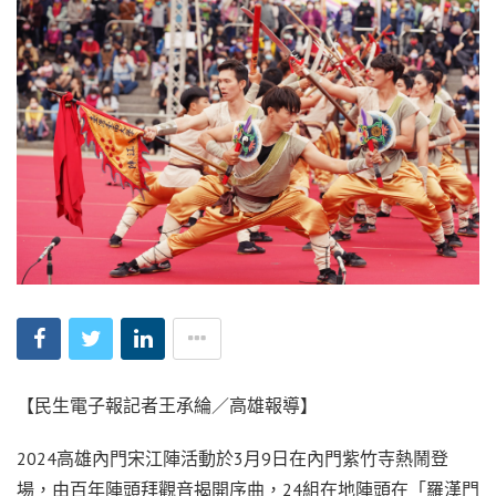
【民生電子報記者王承綸／高雄報導】
2024高雄內門宋江陣活動於3月9日在內門紫竹寺熱鬧登
場，由百年陣頭拜觀音揭開序曲，24組在地陣頭在「羅漢門