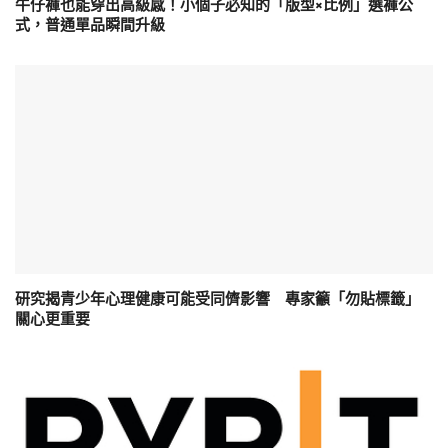
牛仔褲也能穿出高級感！小個子必知的「版型×比例」選褲公
式，普通單品瞬間升級
研究揭青少年心理健康可能受同儕影響 專家籲「勿貼標籤」
關心更重要