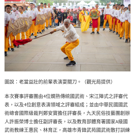
圖說：老當益壯的前輩表演耍關刀。（觀光局提供）
本次賽事評審團由4位嫻熟傳統國武術、宋江陣式之評審代
表，以及4位創意表演領域之評審組成；並由中華民國國武
術總會國際級裁判鄭安寶擔任評審長，九天民俗技藝團創辦
人許振榮博士擔任副評審長，以及教育部體育署國家A級國
武術教練王惠民、林育正，高雄市青鋒武苑國武術散打訓練