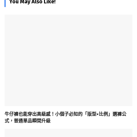
You May Also Like!
牛仔褲也能穿出高級感！小個子必知的「版型×比例」選褲公
式，普通單品瞬間升級