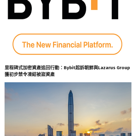
里程碑式加密資產追回行動：Bybit起訴朝鮮與Lazarus Group
獲初步禁令凍結被盜資產