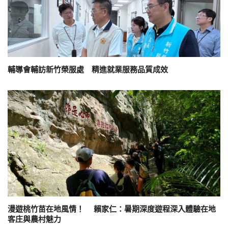
輔導會輔訪新竹榮服處 精進就業服務品質成效
漫遊桃竹苗在地風情！ 賴家仁：暑期深度遊程深入體驗在地
客庄與農村魅力