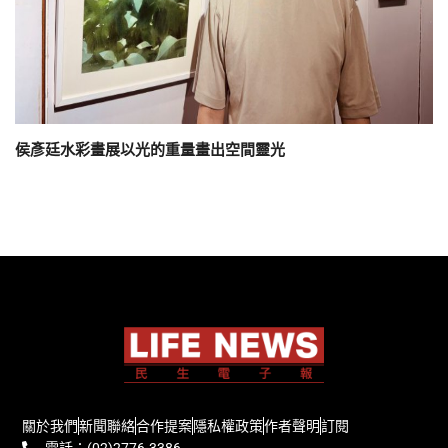
侯彥廷水彩畫展以光的重量畫出空間靈光
關於我們
新聞聯絡
合作提案
隱私權政策
作者聲明
訂閱
電話：(02)2776-3386