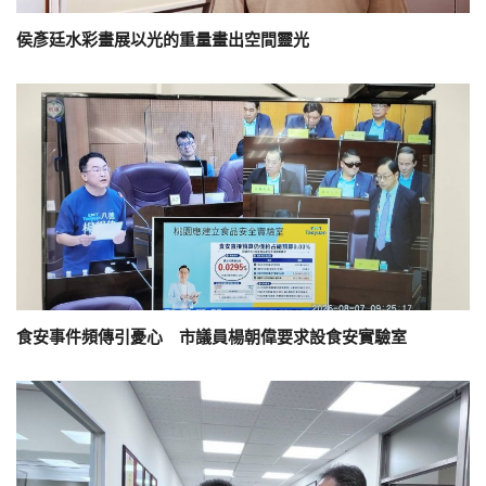
侯彥廷水彩畫展以光的重量畫出空間靈光
食安事件頻傳引憂心 市議員楊朝偉要求設食安實驗室