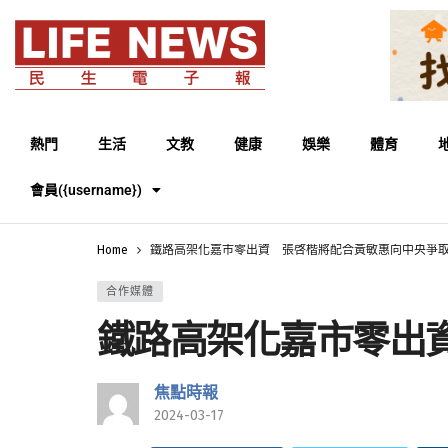
熱門
生活
文教
健康
娛樂
體育
會員({username})
Home
鐵路高架化嘉市零出資 張啓楷將配合黃敏惠向中央爭
合作媒體
鐵路高架化嘉市零出
焦點時報
2024-03-17