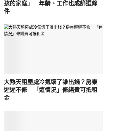
孩的家庭」 年齡、工作也成篩選條
件
大熱天租屋處冷氣壞了誰出錢？房東
遲遲不修 「這情況」修繕費可抵租
金