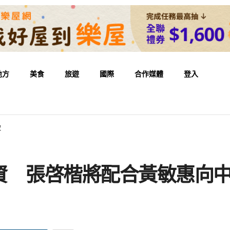
地方
美食
旅遊
國際
合作媒體
登入
取
資 張啓楷將配合黃敏惠向