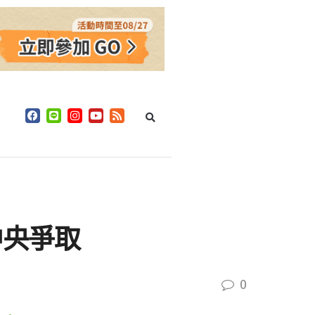
中央爭取
0