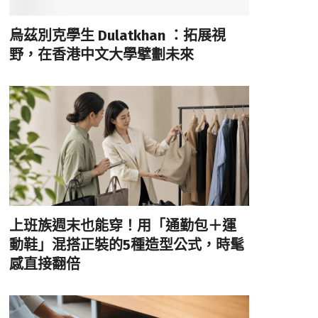
烏茲別克學生 Dulatkhan ：拓展視
野，在香港中文大學擘劃未來
上班族週末也能穿！用「通勤包＋運
動鞋」混搭正裝的5種造型公式，時髦
感直接翻倍