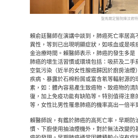
聖馬爾定醫院陳汶君特
賴俞廷醫師在演講中談到，肺癌死亡率居高
異性，等到已出現明顯症狀，如咳血或是咳
金治療時間。賴醫師表示，肺癌的發生多是
肺癌的壞生活習慣或環境包括：吸菸及二手菸
空氣污染（近半的女性腺癌歸因於廚房油煙
疾病、暴露於石棉粉屑或富含氡等輻射源的
素，如：體內容易產生致癌物、致癌物的清
復，加上免疫功能有缺陷等。特別值得注意
等，女性比男性罹患肺癌的機率高出一倍半
賴醫師說，有鑑於肺癌的高死亡率，早期防
慣、下廚使用抽油煙機外，對於無法改變的基
癌的發現。早期肺癌通常因體積較小沒有症