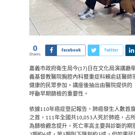
0
Facebook
Twitter
Shares
嘉義市政府衛生局今(17)日在文化局演講
義基督教醫院胸腔內科暨重症科賴俞廷醫師蒞
健康的民眾參加。講座後抽出由醫院提供的「
呼籲早期篩檢的重要性。
依據110年癌症登記報告，肺癌發生人數首
之首，111年全國共10,053人死於肺癌，占
為篩檢觀念提升，死亡率高主要與診斷的期別
2期約6成，第3期則下降到約3成，但如果