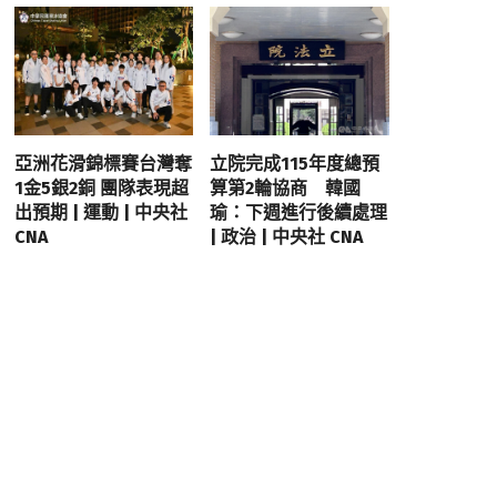
亞洲花滑錦標賽台灣奪
立院完成115年度總預
1金5銀2銅 團隊表現超
算第2輪協商 韓國
出預期 | 運動 | 中央社
瑜：下週進行後續處理
CNA
| 政治 | 中央社 CNA