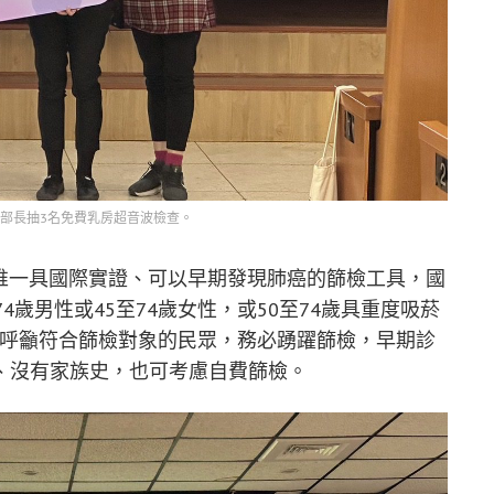
部長抽3名免費乳房超音波檢查。
目前唯一具國際實證、可以早期發現肺癌的篩檢工具，國
4歲男性或45至74歲女性，或50至74歲具重度吸菸
。她呼籲符合篩檢對象的民眾，務必踴躍篩檢，早期診
、沒有家族史，也可考慮自費篩檢。