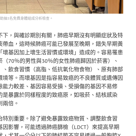
助抽3名免費身體組成分析檢查。
不下，與確診期別有關，肺癌早期沒有明顯症狀及特
痰帶血，這時候肺癌可能已發展至晚期，錯失早期黃
「壞基因加上壞生活習慣或環境」造成的。容易罹患
（70％的男性與30％的女性肺癌歸因於菸害）、
）、飲食習慣（高脂、低抗氧化物食物）、原有肺部
環境等。而壞基因是指容易致癌的不良體質或遺傳因
除能力較差、基因容易受損、受損傷的基因不易修
的是暴露於同樣程度的致癌原，如吸菸、結核感染
到兩倍。
治特別重要。除了避免暴露致癌物質、調整飲食習
因影響，可能透過肺癌篩檢（LDCT）來提高早期
狀，尤其一公分以下的肺結節不容易透過一般胸腔X