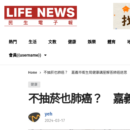
熱門
生活
文教
健康
娛樂
體育
會員({username})
Home
不抽菸也肺癌？ 嘉義市衛生局健康講座解答肺癌迷思
健康
不抽菸也肺癌？ 嘉
yeh
2024-03-17