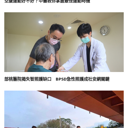
空腹運動好不好？中醫教你掌握最佳運動時機
部桃醫院揭失智照護缺口 BPSD急性照護成社安網關鍵