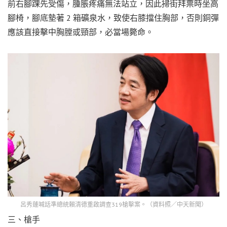
前右腳踝先受傷，腫脹疼痛無法站立，因此掃街拜票時坐高
腳椅，腳底墊著 2 箱礦泉水，致使右膝擋住胸部，否則銅彈
應該直接擊中胸膛或頸部，必當場斃命。
呂秀蓮喊話準總統賴清德重啟調查319槍擊案。（資料照／中天新聞）
三、槍手