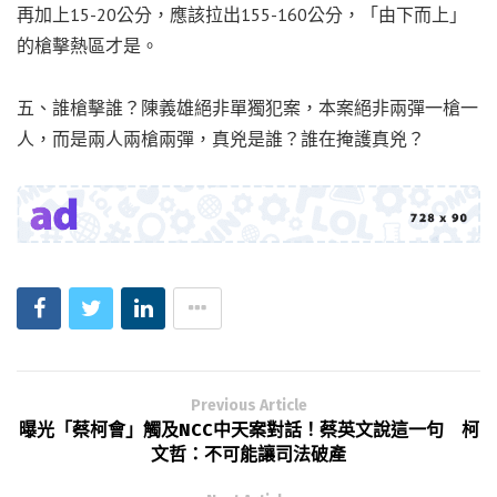
再加上15-20公分，應該拉出155-160公分，「由下而上」
的槍擊熱區才是。
五、誰槍擊誰？陳義雄絕非單獨犯案，本案絕非兩彈一槍一
人，而是兩人兩槍兩彈，真兇是誰？誰在掩護真兇？
Previous Article
曝光「蔡柯會」觸及NCC中天案對話！蔡英文說這一句 柯
文哲：不可能讓司法破產