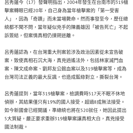
呂秀蓮今（17）發聲明指出，2004年發生在台南市的319槍
擊案轉眼已經20年，自己身為當年槍擊案的「第一受害
人」，因為「奇蹟」而未當場斃命。然而事發至今，歷任總
統都不聞不問，當年疑似兇手的陳義雄因「被告死亡」不起
訴簽結，但案情真相仍撲朔迷離。
呂秀蓮認為，在台灣重大刑案若涉及政治因素從未宣告破
案，致使真相石沉大海，真兇逍遙法外，包括林家滅門血
案、陳文成命案、劉邦友公館血案以及319槍擊案等，成為
台灣司法正義的最大反諷，也造成藍綠對立，撕裂台灣。
呂秀蓮提到，當年319槍擊案，檢調費時517天不眠不休地
偵辦，其結果僅只有19%的國人接受，超過8成無法接受。
如今新國會已經開議，準總統也將在520就任，她因此提出
5大質疑，嚴正要求重辦319槍擊案讓真相大白，真兇接受
國法制裁。