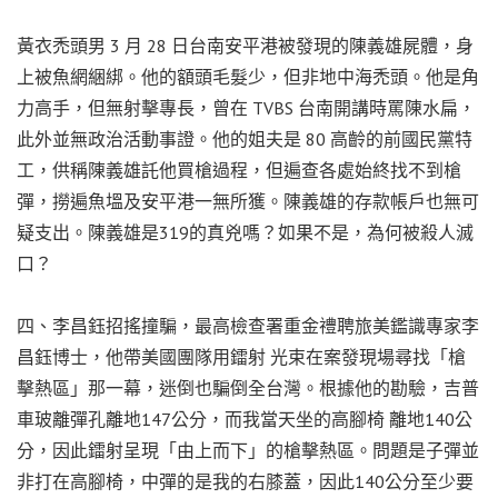
黃衣禿頭男 3 月 28 日台南安平港被發現的陳義雄屍體，身
上被魚網綑綁。他的額頭毛髮少，但非地中海禿頭。他是角
力高手，但無射擊專長，曾在 TVBS 台南開講時罵陳水扁，
此外並無政治活動事證。他的姐夫是 80 高齡的前國民黨特
工，供稱陳義雄託他買槍過程，但遍查各處始終找不到槍
彈，撈遍魚塭及安平港一無所獲。陳義雄的存款帳戶也無可
疑支出。陳義雄是319的真兇嗎？如果不是，為何被殺人滅
口？
四、李昌鈺招搖撞騙，最高檢查署重金禮聘旅美鑑識專家李
昌鈺博士，他帶美國團隊用鐳射 光束在案發現場尋找「槍
擊熱區」那一幕，迷倒也騙倒全台灣。根據他的勘驗，吉普
車玻離彈孔離地147公分，而我當天坐的高腳椅 離地140公
分，因此鐳射呈現「由上而下」的槍擊熱區。問題是子彈並
非打在高腳椅，中彈的是我的右膝蓋，因此140公分至少要