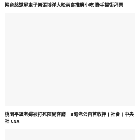
梁育慈邀屏東子弟張博洋大啖美食推廣小吃 聯手掃街拜票
桃園平鎮老婦被打死陳屍客廳 8旬老公自首收押 | 社會 | 中央
社 CNA