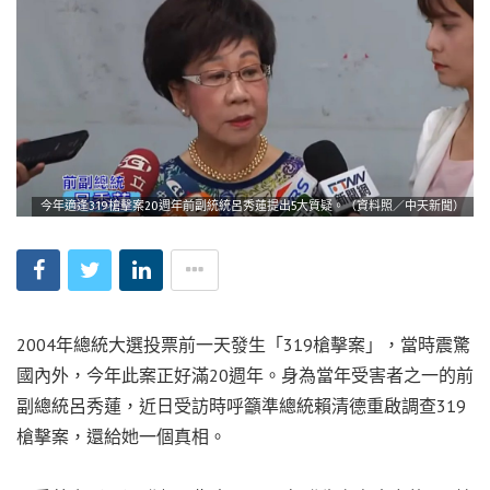
今年適逢319槍擊案20週年前副統統呂秀蓮提出5大質疑。（資料照／中天新聞）
2004年總統大選投票前一天發生「319槍擊案」，當時震驚
國內外，今年此案正好滿20週年。身為當年受害者之一的前
副總統呂秀蓮，近日受訪時呼籲準總統賴清德重啟調查319
槍擊案，還給她一個真相。