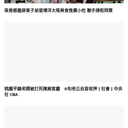
梁育慈邀屏東子弟張博洋大啖美食推廣小吃 聯手掃街拜票
桃園平鎮老婦被打死陳屍客廳 8旬老公自首收押 | 社會 | 中央
社 CNA