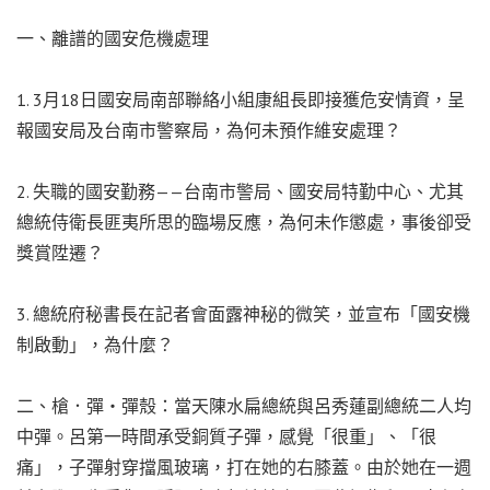
一、離譜的國安危機處理
1. 3月18日國安局南部聯絡小組康組長即接獲危安情資，呈
報國安局及台南市警察局，為何未預作維安處理？
2. 失職的國安勤務——台南市警局、國安局特勤中心、尤其
總統侍衛長匪夷所思的臨場反應，為何未作懲處，事後卻受
獎賞陞遷？
3. 總統府秘書長在記者會面露神秘的微笑，並宣布「國安機
制啟動」，為什麼？
二、槍．彈・彈殼：當天陳水扁總統與呂秀蓮副總統二人均
中彈。呂第一時間承受銅質子彈，感覺「很重」、「很
痛」，子彈射穿擋風玻璃，打在她的右膝蓋。由於她在一週