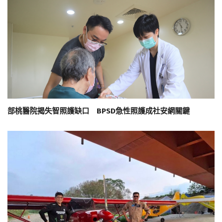
部桃醫院揭失智照護缺口 BPSD急性照護成社安網關鍵