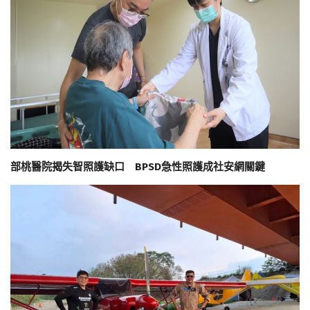
部桃醫院揭失智照護缺口 BPSD急性照護成社安網關鍵