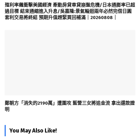
殖利率飆衝擊美國經濟 牽動房貸車貸崩盤危機/日本通膨率已超
過目標 結束通縮進入升息/吳嘉隆:景氣輪迴兩年必然完借日圓
套利交易將終結 預期升值趕緊買回補滿｜20260808｜
鄭朝方「消失的2190萬」遭圍攻 藍營三女將追金流 拿出還款證
明
You May Also Like!