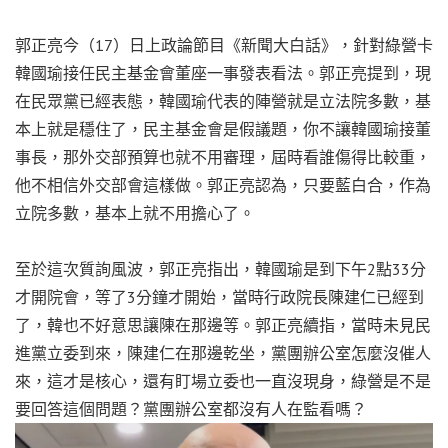
郭正亮今（17）日上政論節目《新聞大白話》，針對綠營卡
韓國瑜接任民主基金會董座一事發表看法。郭正亮提到，現
在民眾黨已經表態，韓國瑜代表的陣營就是立法院多數，基
本上就是穩住了，民主基金會是假議題，你不讓韓國瑜接董
事長，那外交部預算也就不用審理，屆時看誰傷得比較重，
他不相信外交部會這樣做。郭正亮認為，只要藍白合，作為
立院多數，基本上就不用擔心了。
至於這次質詢風波，郭正亮指出，韓國瑜是到下午2點33分
才開院會，等了3分鐘才開始，當時行政院長陳建仁已經到
了，韓也不好意思讓陳在那邊等。郭正亮續指，當時未見民
進黨立委到來，陳建仁在那邊乾坐，黨團辦公室怎麼沒催人
來，這才是核心，還有盯場立委也一直沒現身，綠營是不是
要回答這個問題？黨團辦公室都沒有人在監看嗎？