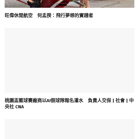
旺偉休閒航空 何孟揆：飛行夢想的實踐者
桃園盃籃球賽廠商以AI假球隊報名灌水 負責人交保 | 社會 | 中
央社 CNA