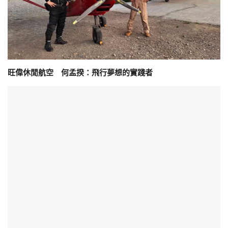
旺偉休閒航空 何孟揆：飛行夢想的實踐者