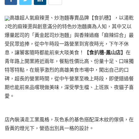
高雄超人氣麻辣燙、炒泡麵專賣品牌【食扒穗】，以湯乾
2吃的麻辣燙與創意滿分的特色炒泡麵廣為人知，其中又以
爆量起司的「黃金起司炒泡麵」與香辣過癮「麻辣綜合」最
受民眾追捧，從中午時段一路營業到宵夜時光，下午不休
息，讓饕客隨時都能前來大啖美食！
【食扒穗-鳳山店】
在
青年路上開業將近兩年，餐點性價比高、份量十足、口味獨
特等特點，在競爭激烈的高雄美食市場中，闖出自己的口
碑，超長的營業時間，從中午營業至晚上時段，即便錯過餐
期也能前來品嚐現做美味，深受學生檔、上班族、夜貓子喜
愛。
店內裝潢走工業風格，灰色系的基色搭配深木紋的傢俱，在
昏黃的燈光下，營造出別具一格的設計。