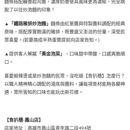
麵條搭配鹹香起司醬，濃厚奶香使其風味更為濃郁，完全跳
脫了以往炒泡麵的印象！
▲
「鐵路豬排炒泡麵」
麵條由紅蔥醬與特製醬料調配的經典
原味，搭配厚實飽滿的豬排，既豐盛又澎派的份量，深受民
眾喜愛。(若要換成半熟蛋需提前向店家告知。)
▲提供客人解膩
「黃金泡菜」
，口味甜中帶酸，口感爽脆順
口。
喜愛麻辣燙或是炒泡麵的民眾，沒吃過【食扒穗】怎麼行？
以職人精神精心調配的湯底與醬料，讓每項食材能夠各顯神
通，眾所皆知的口味也能玩出新花樣。
【食扒穗-鳳山店】
店家地址：高雄市鳳山區青年路二段494號