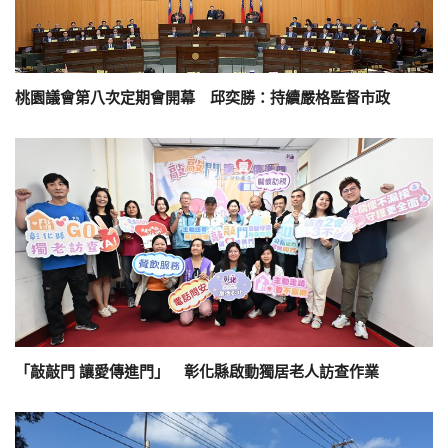
桃園議會第八次定期會開幕 邱奕勝：持續嚴格監督市政
「敲敲門 讓愛傳進門」 彰化縣啟動獨居老人訪查作業