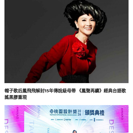
帽子歌后鳳飛飛解封15年傳說級母帶 《鳳聲再續》經典台語歌
謠黑膠重現