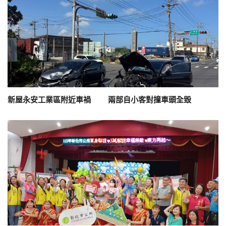
新屋永安工業區附近車禍 兩部自小客對撞車頭全毀