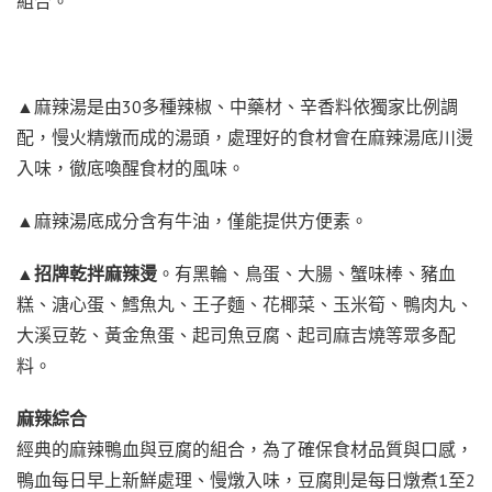
組合。
▲麻辣湯是由30多種辣椒、中藥材、辛香料依獨家比例調
配，慢火精燉而成的湯頭，處理好的食材會在麻辣湯底川燙
入味，徹底喚醒食材的風味。
▲麻辣湯底成分含有牛油，僅能提供方便素。
▲招牌乾拌麻辣燙
。有黑輪、鳥蛋、大腸、蟹味棒、豬血
糕、溏心蛋、鱈魚丸、王子麵、花椰菜、玉米筍、鴨肉丸、
大溪豆乾、黃金魚蛋、起司魚豆腐、起司麻吉燒等眾多配
料。
麻辣綜合
經典的麻辣鴨血與豆腐的組合，為了確保食材品質與口感，
鴨血每日早上新鮮處理、慢燉入味，豆腐則是每日燉煮1至2