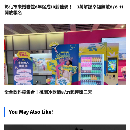
彰化市未婚聯誼6年促成10對佳偶！ 3萬解謎幸福無敵8/6-11
開放報名
全台飲料控集合！桃園冷飲節8/21起連嗨三天
You May Also Like!