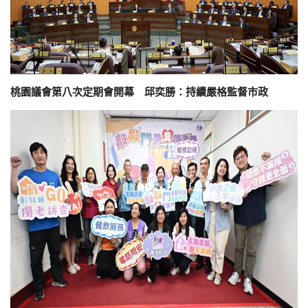
桃園議會第八次定期會開幕 邱奕勝：持續嚴格監督市政