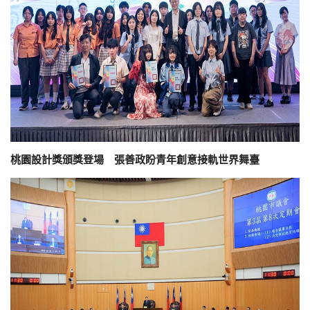
桃園設計獎頒獎登場 張善政盼青年創意接軌世界舞臺