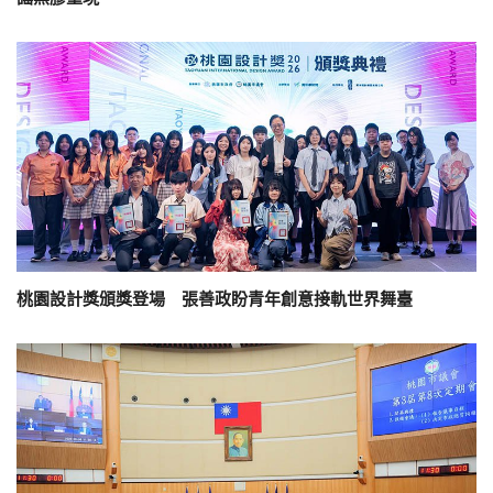
桃園設計獎頒獎登場 張善政盼青年創意接軌世界舞臺