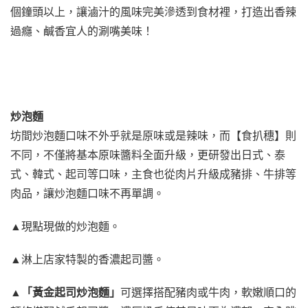
個鐘頭以上，讓滷汁的風味完美滲透到食材裡，打造出香辣
過癮、鹹香宜人的涮嘴美味！
炒泡麵
坊間炒泡麵口味不外乎就是原味或是辣味，而【食扒穗】則
不同，不僅將基本原味醬料全面升級，更研發出日式、泰
式、韓式、起司等口味，主食也從肉片升級成豬排、牛排等
肉品，讓炒泡麵口味不再單調。
▲現點現做的炒泡麵。
▲淋上店家特製的香濃起司醬。
▲
「黃金起司炒泡麵」
可選擇搭配豬肉或牛肉，軟嫩順口的