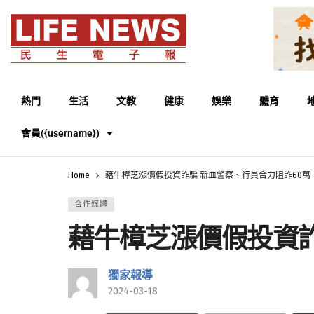
熱門
生活
文教
健康
娛樂
體育
會員({username})
Home
藉牛樟芝漲價假投資詐騙 新血警察、行員合力阻詐60萬
合作媒體
藉牛樟芝漲價假投資詐
獨家報導
2024-03-18