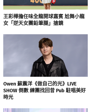
王彩樺擔任味全龍開球嘉賓 尬舞小龍
女「逆天女團鉛筆腿」搶鏡
Owen 蘇震洋《做自己的光》LIVE
SHOW 倒數 練團找回昔 Pub 駐唱美好
時光