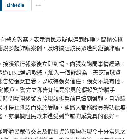
Linkedin
前向警方報案，表示有民眾疑似遭到詐騙，臨櫃欲匯
述說多起詐騙案例，及時攔阻該民眾遭到鉅額詐騙。
，接獲銀行報案後立即到場，向張女詢問事情經過，
過LINE通訊軟體，加入一個群組為「天芝環球資
報告給張女查看，以取得張女信任，張女不疑有他，
指定帳戶。警方立即告知這是常見的假投資詐騙手
長時間勸阻後警方發現該帳戶前已遭到通報，且詐騙
女才停止匯款而免於受騙，連路人都稱讚員警功德無
警，亦稱攔阻民眾未遭受到詐騙的感覺真的很好。
並呼籲民眾假交友及假投資詐騙均為現今十分常見之