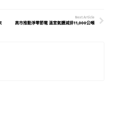
Next Article
來
高市推動淨零節電 溫室氣體減排11,000公噸