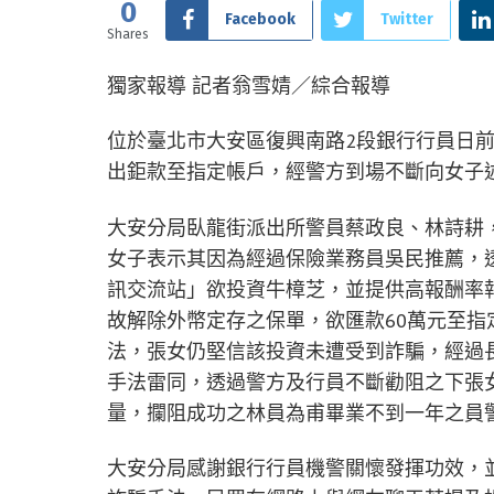
0
Facebook
Twitter
Shares
獨家報導 記者翁雪婧／綜合報導
位於臺北市大安區復興南路2段銀行行員日
出鉅款至指定帳戶，經警方到場不斷向女子
大安分局臥龍街派出所警員蔡政良、林詩耕
女子表示其因為經過保險業務員吳民推薦，透
訊交流站」欲投資牛樟芝，並提供高報酬率
故解除外幣定存之保單，欲匯款60萬元至
法，張女仍堅信該投資未遭受到詐騙，經過
手法雷同，透過警方及行員不斷勸阻之下張
量，攔阻成功之林員為甫畢業不到一年之員
大安分局感謝銀行行員機警關懷發揮功效，