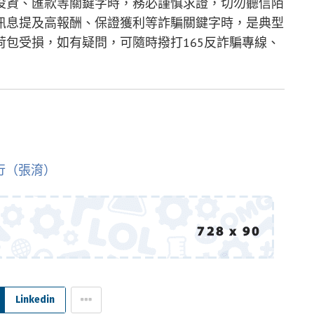
投資、匯款等關鍵字時，務必謹慎求證，切勿聽信陌
訊息提及高報酬、保證獲利等詐騙關鍵字時，是典型
包受損，如有疑問，可隨時撥打165反詐騙專線、
。
行（張淯）
Linkedin