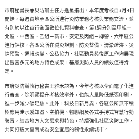
市府秘書長兼災防辦主任方進呈指出，本年度考核自3月4日
開始，每週實地至區公所進行災防業務考核與業務交流，並
有別於以往首行全面數位化資料審查，第1週分別至甲組－
北區、中西區、乙組－新市、安定及丙組－柳營、六甲區公
進行評核，各區公所在減災規劃、防災整備、清淤疏濬、災
情預警、通報應變、公私協力、社區動員與復原工作均展現
出豐富多元的地方特色成果，基層災防人員的績效值得肯
定。
市府災防辦執行秘書王雅禾認為，今年考核以全面電子化進
行審查，除明顯提升考核效率外，也能大量降低紙張印刷，
進一步減少碳足跡。此外，科技日新月異，各區公所無不積
極應用淹水感知器、空拍機、物聯網及各式手持式智慧行動
裝置，結合地方人文需求與特色，持續強化社區災防工作，
共同打造大臺南成為安全宜居的韌性永續城市。