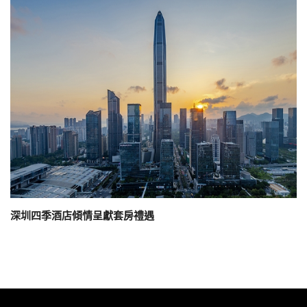
深圳四季酒店傾情呈獻套房禮遇