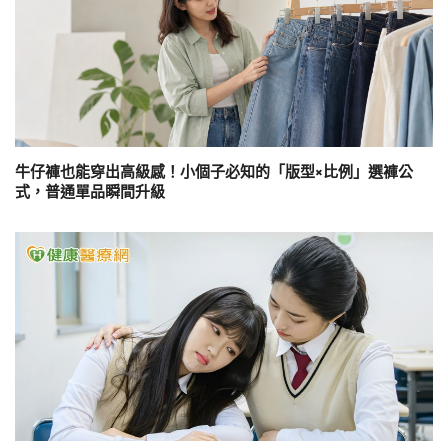
牛仔褲也能穿出高級感！小個子必知的「版型×比例」選褲公
式，普通單品瞬間升級