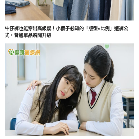
牛仔褲也能穿出高級感！小個子必知的「版型×比例」選褲公
式，普通單品瞬間升級