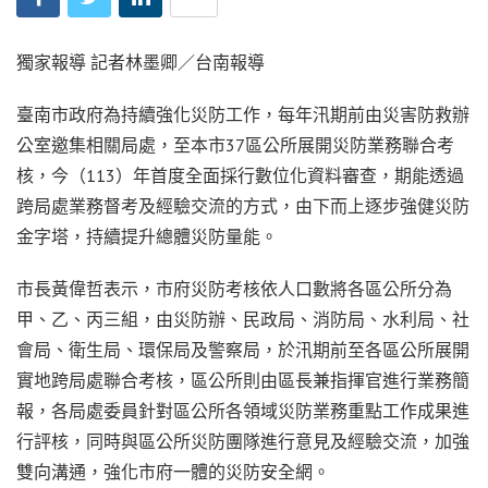
獨家報導 記者林墨卿／台南報導
臺南市政府為持續強化災防工作，每年汛期前由災害防救辦
公室邀集相關局處，至本市37區公所展開災防業務聯合考
核，今（113）年首度全面採行數位化資料審查，期能透過
跨局處業務督考及經驗交流的方式，由下而上逐步強健災防
金字塔，持續提升總體災防量能。
市長黃偉哲表示，市府災防考核依人口數將各區公所分為
甲、乙、丙三組，由災防辦、民政局、消防局、水利局、社
會局、衛生局、環保局及警察局，於汛期前至各區公所展開
實地跨局處聯合考核，區公所則由區長兼指揮官進行業務簡
報，各局處委員針對區公所各領域災防業務重點工作成果進
行評核，同時與區公所災防團隊進行意見及經驗交流，加強
雙向溝通，強化市府一體的災防安全網。