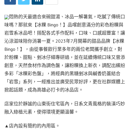
悶熱的天最適合來碗甜湯、冰品一解暑氣，吃膩了傳統口
味嗎？那就來【冰粿 Bingo！】品嚐創意滿分的彩色粉粿與
岩雪系冰品吧！搭配各式手作配料，口味、口感超豐富！讓
沁涼滋味陪你消暑一夏。2023年7月開幕的甜品品牌【冰粿
Bingo！】，由從事餐飲行業多年的兩位老闆攜手創立，對
於粉粿、甜點、剉冰仔細專研過，並在延續傳統口味又曾添
創意，天然食材作為調色盤，讓粉粿換上新衣，調配出繽紛
多彩「冰粿彩色盤」，將經典的黑糖剉冰與鹹香奶蓋結合
「岩雪」系列，一經推出並廣受民眾好評，更在社群媒體上
掀起話題，成為高雄必打卡的冰品店。
店家位於靜謐的山東街住宅區內，日系文青風格的裝潢巧妙
融入綠植元素，使得環境更顯溫馨。
▲店內設有簡約的內用區。