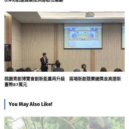
(LNG)航運減碳成供應韌性關鍵
桃園青創博覽會創新能量再升級 兩場新創競賽總獎金高達新
臺幣87萬元
You May Also Like!