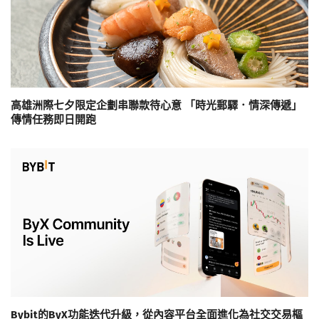
高雄洲際七夕限定企劃串聯款待心意 「時光郵驛．情深傳遞」
傳情任務即日開跑
Bybit的ByX功能迭代升級，從內容平台全面進化為社交交易樞