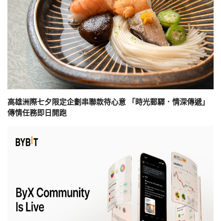
高雄洲際七夕限定企劃串聯款待心意 「時光郵驛．情深傳遞」
傳情任務即日開跑