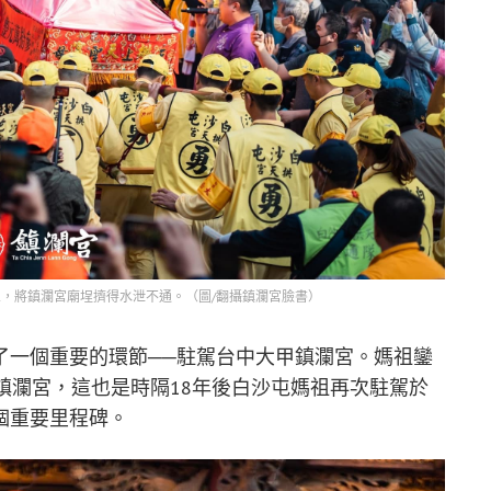
，將鎮瀾宮廟埕擠得水泄不通。（圖/翻攝鎮瀾宮臉書）
了一個重要的環節──駐駕台中大甲鎮瀾宮。媽祖鑾
鎮瀾宮，這也是時隔18年後白沙屯媽祖再次駐駕於
個重要里程碑。