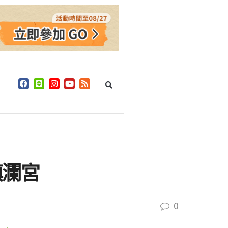
鎮瀾宮
0