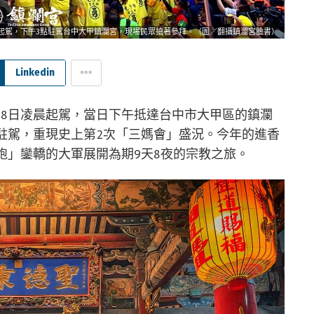
晨起駕，下午3點駐駕台中大甲鎮瀾宮，現場民眾搶著參拜。（圖／翻攝鎮瀾宮臉書）
Linkedin
18日凌晨起駕，當日下午抵達台中市大甲區的鎮瀾
駐駕，重現史上第2次「三媽會」盛況。今年的進香
跑」鑾轎的大軍展開為期9天8夜的宗教之旅。