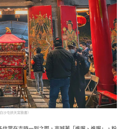
攝白沙屯拱天宮臉書）
多信眾在吉時一到之際，高喊著「進喔、進喔」，粉