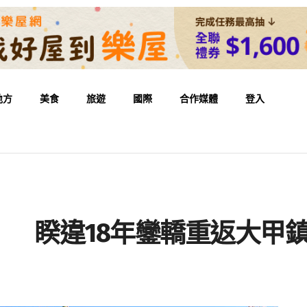
地方
美食
旅遊
國際
合作媒體
登入
 睽違18年鑾轎重返大甲