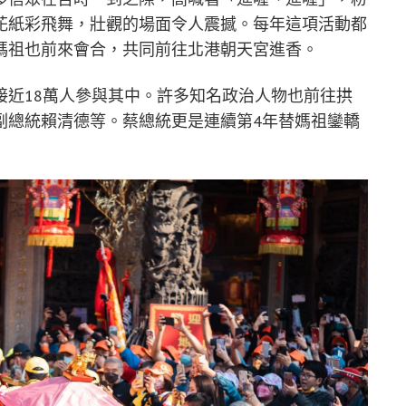
花紙彩飛舞，壯觀的場面令人震撼。每年這項活動都
媽祖也前來會合，共同前往北港朝天宮進香。
接近18萬人參與其中。許多知名政治人物也前往拱
副總統賴清德等。蔡總統更是連續第4年替媽祖鑾轎