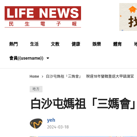
熱門
生活
文教
健康
娛樂
體育
會員({username})
Home
白沙屯媽祖「三媽會」 睽違18年鑾轎重返大甲鎮瀾宮
地方
白沙屯媽祖「三媽會」
yeh
2024-03-18