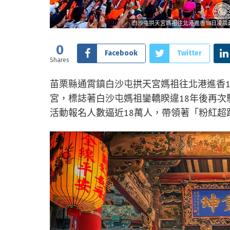
白沙屯拱天宮媽祖往北港進香18日凌
0
Facebook
Twitter
Shares
苗栗縣通霄鎮白沙屯拱天宮媽祖往北港進香
宮，標誌著白沙屯媽祖鑾轎睽違18年後再次
活動報名人數逼近18萬人，帶領著「粉紅超