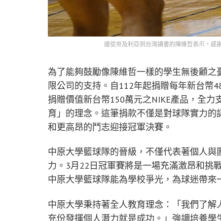
遠從奈及利亞到台灣讀書的陳維哲表示，感
為了能夠鼓勵像陳維哲一樣的學生無後顧之
限公司的支持。自112年起捐贈每年新台幣4
捐贈價值新台幣150萬元之NIKE產品，
育」的理念。這筆捐款不僅是對球隊實力的
和更高昂的鬥志迎接冠軍決賽。
中原大學籃球隊的晉級，不僅代表著個人與
力。3月22日冠軍賽將是一場充滿激昂和挑
中原大學籃球隊能為學校爭光，為球迷帶來
中原大學秉持著全人教育理念：「我們了解
充份發揮個人潛力就是成功。」強調培養學