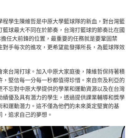
學程學生陳維哲是中原大學籃球隊的新血，對台灣籃
打籃球最大不同在於節奏，台灣打籃球的節奏比在國
隊擔任大前鋒的位置，最重要的任務就是要鞏固禁
住對手每次的進攻，更希望能發揮所長，為籃球隊效
會來台灣打球。加入中原大家庭後，陳維哲保持著積
許，堅信每一分每一秒都值得珍惜。來自奈及利亞的
更不忘對中原大學提供的學業和運動資源以及在台灣
動績優及具有潛力的學生，透過提供課業輔導和獎學
術和運動潛力。這不僅為他們的未來奠定堅實的基
前，追求自己的夢想。