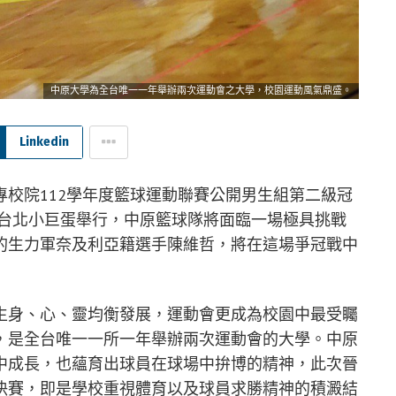
中原大學為全台唯一一年舉辦兩次運動會之大學，校園運動風氣鼎盛。
Linkedin
校院112學年度籃球運動聯賽公開男生組第二級冠
)在台北小巨蛋舉行，中原籃球隊將面臨一場極具挑戰
的生力軍奈及利亞籍選手陳維哲，將在這場爭冠戰中
生身、心、靈均衡發展，運動會更成為校園中最受矚
，是全台唯一一所一年舉辦兩次運動會的大學。中原
中成長，也蘊育出球員在球場中拚博的精神，此次晉
決賽，即是學校重視體育以及球員求勝精神的積澱結