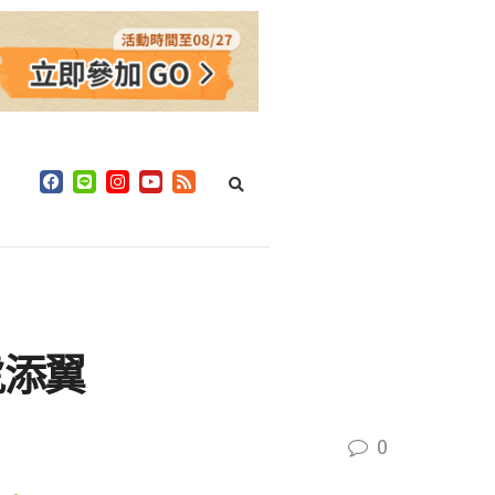
虎添翼
0