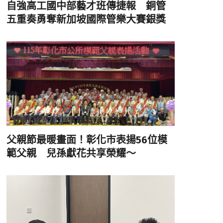
自強高工國中部藝才班傳捷報 銅管
五重奏勇奪新加坡國際管樂大賽銀獎
父親節最暖畫面！彰化市表揚56位模
範父親 兒孫獻花共享榮耀～