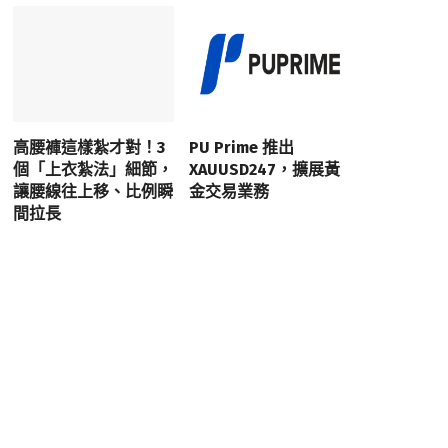
高腰褲這樣紮才對！3
PU Prime 推出
個「上衣紮法」細節，
XAUUSD247，擴展黃
讓腰線往上移、比例瞬
金交易業務
間拉長