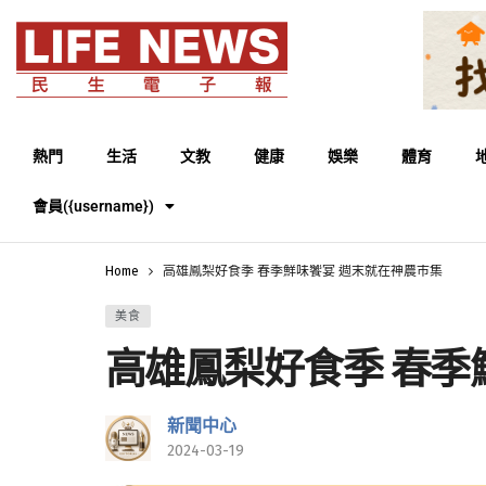
熱門
生活
文教
健康
娛樂
體育
會員({username})
Home
高雄鳳梨好食季 春季鮮味饗宴 週末就在神農市集
美食
高雄鳳梨好食季 春季
新聞中心
2024-03-19