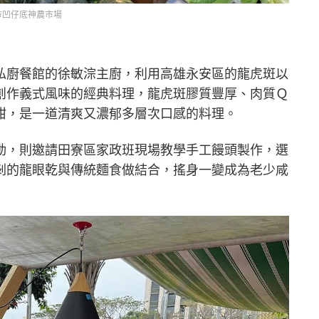
市凹仔底神農市場
私廚餐館的徐敏淙主廚，利用高雄永安區的龍虎斑以
創作義式風味的經典料理，龍虎斑膠質豐厚、肉質Ｑ
甜，是一道清爽又濃郁多層次口感的料理。
動，則邀請田寮區家政班現場教學手工饅頭製作，選
剝的龍眼乾與傳統麵食做結合，搖身一變成為老少咸