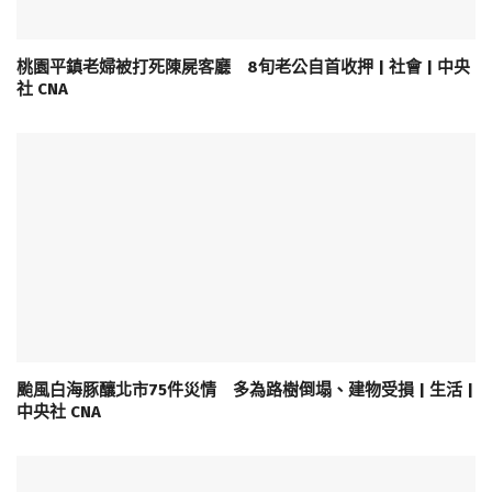
桃園平鎮老婦被打死陳屍客廳 8旬老公自首收押 | 社會 | 中央
社 CNA
颱風白海豚釀北市75件災情 多為路樹倒塌、建物受損 | 生活 |
中央社 CNA