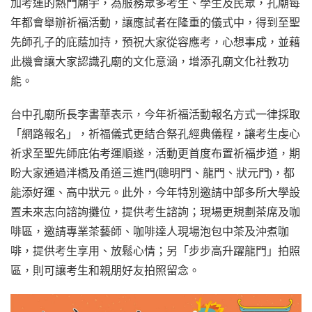
加考運的熱門廟宇，為服務眾多考生、學生及民眾，孔廟每
年都會舉辦祈福活動，讓應試者在隆重的儀式中，得到至聖
先師孔子的庇蔭加持，預祝大家從容應考，心想事成，並藉
此機會讓大家認識孔廟的文化意涵，增添孔廟文化社教功
能。
台中孔廟所長李書華表示，今年祈福活動報名方式一律採取
「網路報名」，祈福儀式更結合祭孔經典儀程，讓考生虔心
祈求至聖先師庇佑考運順遂，活動更首度布置祈福步道，期
盼大家通過泮橋及甬道三進門(聰明門、龍門、狀元門)，都
能添好運、高中狀元。此外，今年特別邀請中部多所大學設
置未來志向諮詢攤位，提供考生諮詢；現場更規劃茶席及咖
啡區，邀請專業茶藝師、咖啡達人現場泡包中茶及沖煮咖
啡，提供考生享用、放鬆心情；另「步步高升躍龍門」拍照
區，則可讓考生和親朋好友拍照留念。