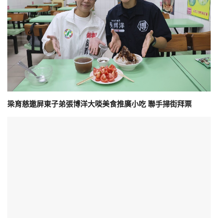
梁育慈邀屏東子弟張博洋大啖美食推廣小吃 聯手掃街拜票