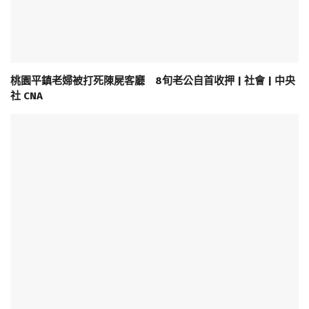
桃園平鎮老婦被打死陳屍客廳 8旬老公自首收押 | 社會 | 中央
社 CNA