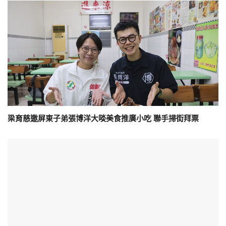
梁育慈邀屏東子弟張博洋大啖美食推廣小吃 聯手掃街拜票