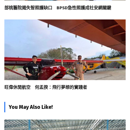
部桃醫院揭失智照護缺口 BPSD急性照護成社安網關鍵
旺偉休閒航空 何孟揆：飛行夢想的實踐者
You May Also Like!