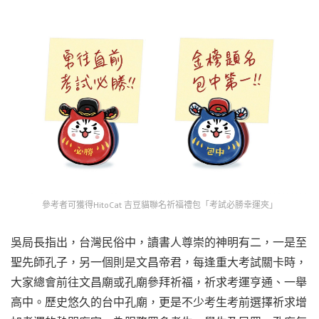
參考者可獲得HitoCat 吉豆貓聯名祈福禮包「考試必勝幸運夾」
吳局長指出，台灣民俗中，讀書人尊崇的神明有二，一是至
聖先師孔子，另一個則是文昌帝君，每逢重大考試關卡時，
大家總會前往文昌廟或孔廟參拜祈福，祈求考運亨通、一舉
高中。歷史悠久的台中孔廟，更是不少考生考前選擇祈求增