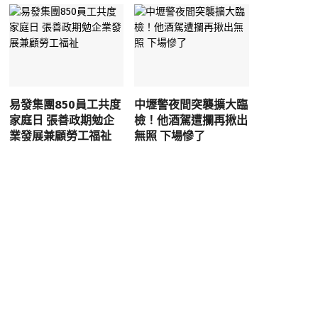
易發集團850員工共度
中壢警夜間突襲擴大臨
家庭日 張善政期勉企
檢！他酒駕遭攔再揪出
業發展兼顧勞工福祉
無照 下場慘了