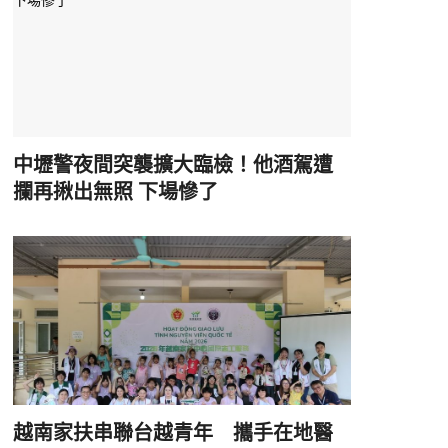
中壢警夜間突襲擴大臨檢！他酒駕遭
攔再揪出無照 下場慘了
越南家扶串聯台越青年 攜手在地醫