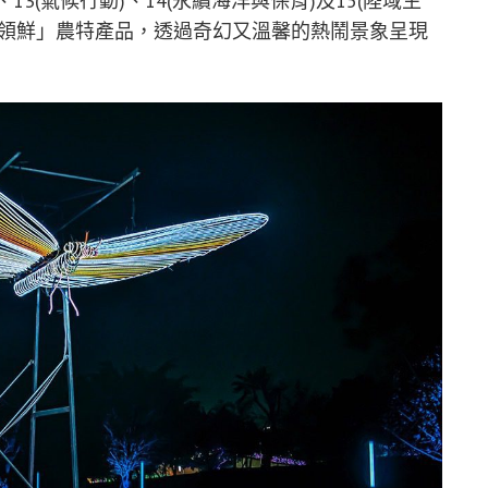
永續城鄉)、13(氣候行動)、14(永續海洋與保育)及15(陸域生
中領鮮」農特產品，透過奇幻又溫馨的熱鬧景象呈現