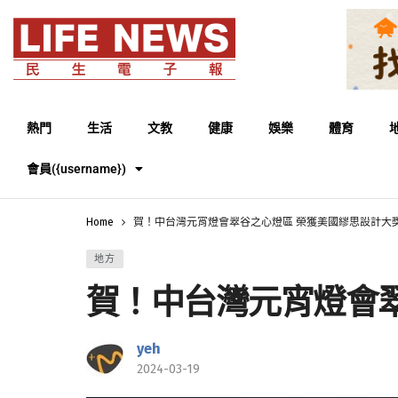
熱門
生活
文教
健康
娛樂
體育
會員({username})
Home
賀！中台灣元宵燈會翠谷之心燈區 榮獲美國繆思設計大
地方
賀！中台灣元宵燈會
yeh
2024-03-19