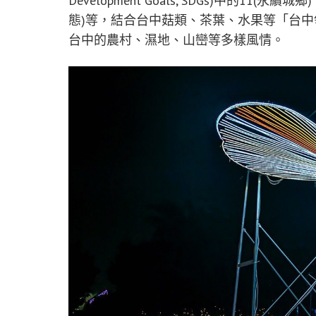
Development Goals, SDGs)中的11(
態)等，結合台中菇類、茶葉、水果等「台
台中的農村、濕地、山巒等多樣風情。