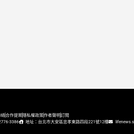
聯絡
合作提案
隱私權政策
作者聲明
訂閱
776-3386
地址：台北市大安區忠孝東路四段221號12樓
lifenews.