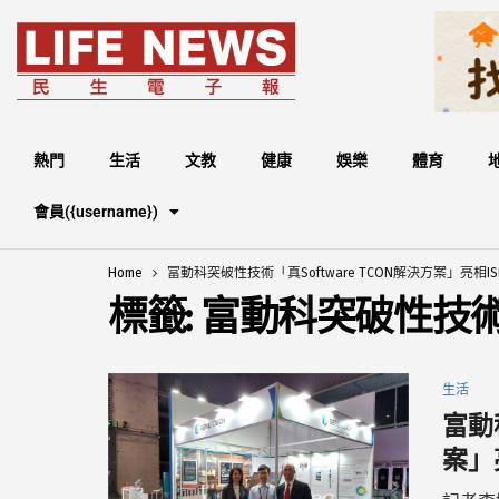
熱門
生活
文教
健康
娛樂
體育
會員({username})
Home
富動科突破性技術「真Software TCON解決方案」亮相ISE 
標籤:
富動科突破性技術「真
生活
富動
案」亮