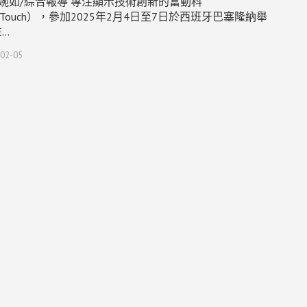
婉如/綜合報導 專注顯示技術創新的富動科
eTouch），參加2025年2月4日至7日於西班牙巴塞隆納舉
E…
02-05