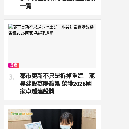
一覽
房產
都市更新不只是拆掉重建 龍
昊建設鑫陽馥築 榮獲2026國
家卓越建設獎