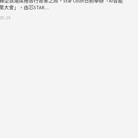
轉型浪潮席捲各行各業之際，Star Color日前舉辦「AI智能
業大會」，由芯STAR.…
05-29