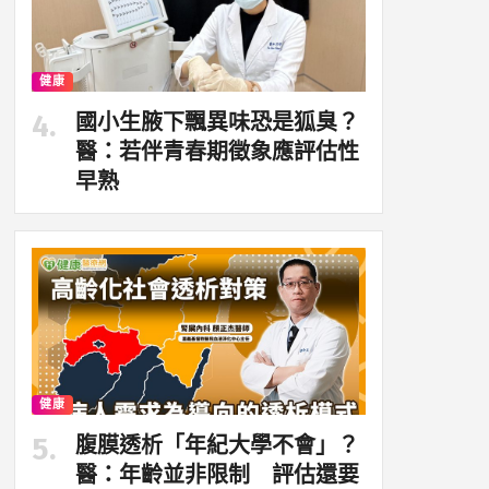
健康
國小生腋下飄異味恐是狐臭？
醫：若伴青春期徵象應評估性
早熟
健康
腹膜透析「年紀大學不會」？
醫：年齡並非限制 評估還要