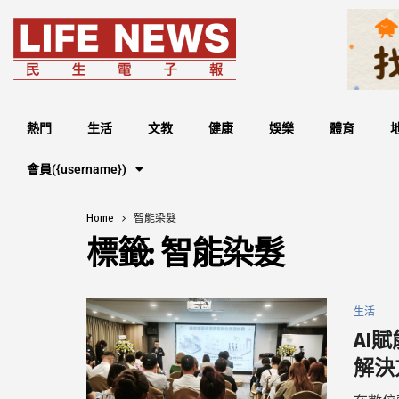
熱門
生活
文教
健康
娛樂
體育
會員({username})
Home
智能染髮
標籤:
智能染髮
生活
AI賦
解決