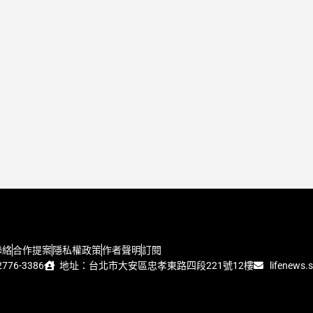
聯絡
合作提案
隱私權政策
作者聲明
訂閱
776-3386
地址：台北市大安區忠孝東路四段221號12樓
lifenews.