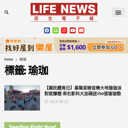
Home
瑜珈
標籤:
瑜珈
【國民體育日】基隆首辦音樂大地瑜珈派
對就爆棚 崇右影科大加碼送150張瑜珈墊
2023-09-23
Trending Right Now!