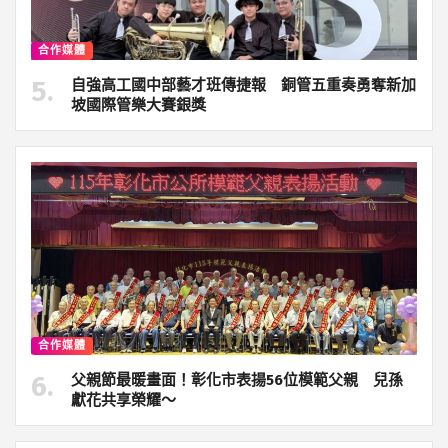
合作媒體
自強高工國中部藝才班傳捷報 銅管五重奏勇奪新加
坡國際管樂大賽銀獎
合作媒體
父親節最暖畫面！彰化市表揚56位模範父親 兒孫
獻花共享榮耀～