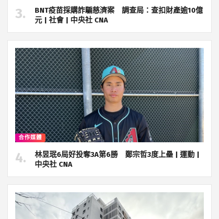
BNT疫苗採購詐騙慈濟案 調查局：查扣財產逾10億
元 | 社會 | 中央社 CNA
合作媒體
林昱珉6局好投奪3A第6勝 鄭宗哲3度上壘 | 運動 |
中央社 CNA