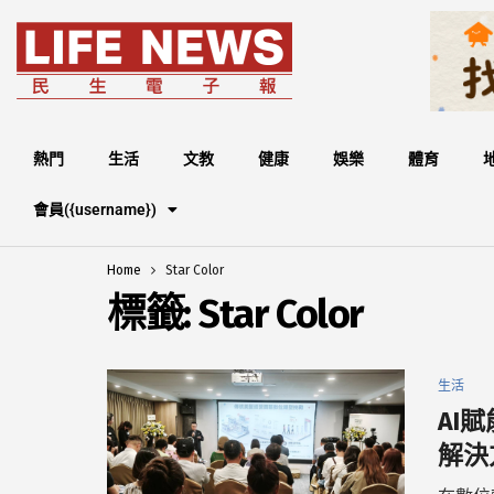
熱門
生活
文教
健康
娛樂
體育
會員({username})
Home
Star Color
標籤:
Star Color
生活
AI賦
解決