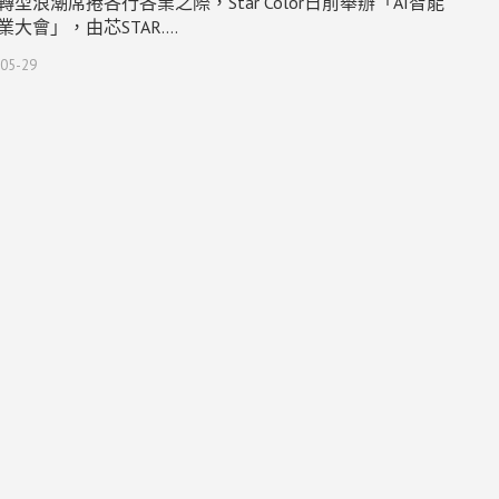
轉型浪潮席捲各行各業之際，Star Color日前舉辦「AI智能
業大會」，由芯STAR.…
05-29