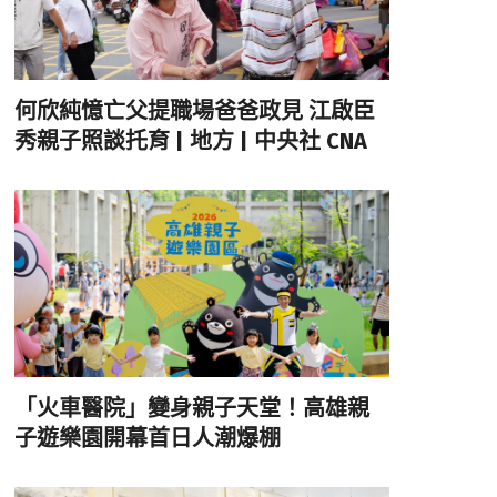
何欣純憶亡父提職場爸爸政見 江啟臣
秀親子照談托育 | 地方 | 中央社 CNA
「火車醫院」變身親子天堂！高雄親
子遊樂園開幕首日人潮爆棚