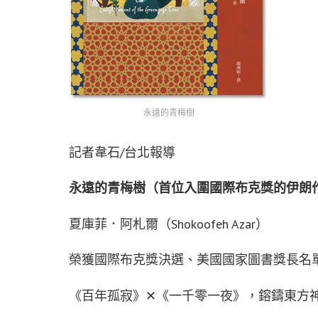
永遠的青梅樹
記者韋石/台北報導
永遠的青梅樹（首位入圍國際布克獎的伊朗
夏庫菲．阿札爾（Shokoofeh Azar）
榮獲國際布克獎決選、美國國家圖書獎長名
《百年孤寂》✕《一千零一夜》，鎔鑄東方