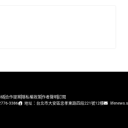
聯絡
合作提案
隱私權政策
作者聲明
訂閱
776-3386
地址：台北市大安區忠孝東路四段221號12樓
lifenews.