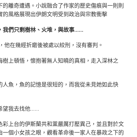
下的離奇遭遇。小說融合了作家的歷史傷痕與一則則
實的風格展現出伊朗文明受到政治與宗教衝擊
，我們只剩樹林、火堆，與故事……
，他在幾經折磨後被處以絞刑，沒有審判。
梅樹上頓悟，懷抱著無人知曉的真相，走入深林之
的人魚，魚的記憶是很短的，而我從未見她如此快
希望我去找他……
色彩上台的伊斯蘭共和黨嚴厲打壓異己，並且對於文
由一個小女孩之眼，觀看革命後一家人在暴政之下的