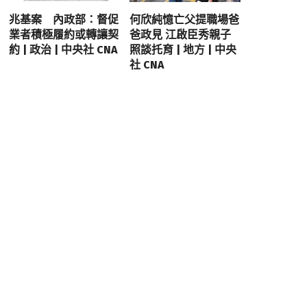
兆基案 內政部：督促
何欣純憶亡父提職場爸
業者積極履約或轉讓契
爸政見 江啟臣秀親子
約 | 政治 | 中央社 CNA
照談托育 | 地方 | 中央
社 CNA