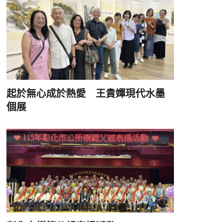
起於無心成於熱愛 王貴嬋現代水墨
個展