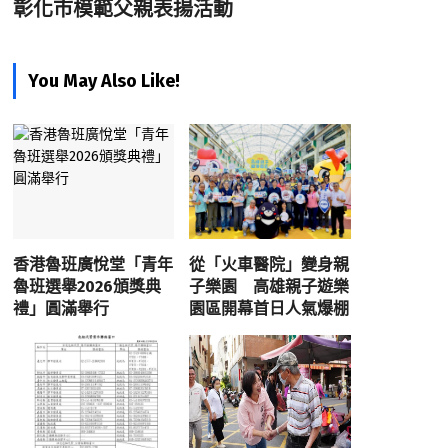
彰化市模範父親表揚活動
You May Also Like!
香港魯班廣悅堂「青年
從「火車醫院」變身親
魯班選舉2026頒獎典
子樂園 高雄親子遊樂
禮」圓滿舉行
園區開幕首日人氣爆棚