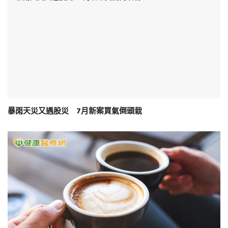
暴雨天災又遇股災 7月新案買氣倒頭栽