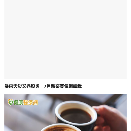
暴雨天災又遇股災 7月新案買氣倒頭栽