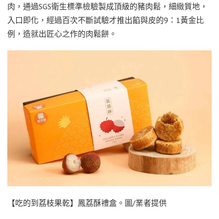
肉，通過SGS衛生標準檢驗製成頂級的豬肉鬆，細緻質地，
入口即化，經過百次不斷試驗才推出餡與皮的9：1黃金比
例，造就出匠心之作的肉鬆餅。
【吃的到荔枝果乾】鳳荔酥禮盒。圖/業者提供