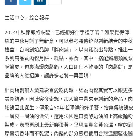
生活中心／綜合報導
2024中秋節即將來臨，已經想好伴手禮了嗎？如果覺得傳
統的中秋月餅了無新意，可以參考將傳統與創新結合的中秋
禮盒！台灣創始品牌「胖肉鋪」，以肉鬆為出發點，推出一
系列高品質肉鬆月餅、糕點、零食，其中，搭配獨創類鳳梨
酥餅皮，包裹滿爆肉鬆餡，入口即化不乾澀的「肉鬆餅」是
品牌的人氣招牌，讓許多老饕一再回購！
胖肉鋪創辦人黃建彰喜愛吃肉鬆，認為肉鬆其實可以跟更多
美食結合，因此突發奇想，加入餅中帶來更創新的產品，肉
鬆餅因此誕生。傳承自50年老師傅的好手藝，捨棄傳統餅皮
一層皮一層油的做法，選用法國進口發酵奶油加上高級麵粉
製成，表層再刷上最新鮮蛋黃，呈現高貴金黃色澤，嚐的到
厚實奶香味而不乾澀；內餡的部分嚴選使用台灣溫體豬後腿