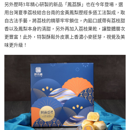
另外歷時3年精心研製的新品「鳳荔酥」也在今年登場，選
用台灣夏季荔枝結合台南的金黃鳳梨歷經多道工法製成，取
自古法手藝，將荔枝的精華牢牢鎖住，內餡口感帶有荔枝甜
香以及鳳梨本身的清甜，另外再加入荔枝果乾，讓整體層次
更豐富！此外，特製酥鬆外皮裹上香濃小麥胚芽，視覺及美
味更升級！