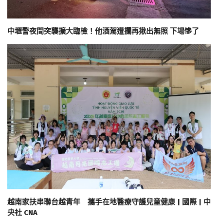
中壢警夜間突襲擴大臨檢！他酒駕遭攔再揪出無照 下場慘了
越南家扶串聯台越青年 攜手在地醫療守護兒童健康 | 國際 | 中
央社 CNA