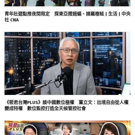
青年壯遊點推夜間限定 探東亞摺翅蝠、諸羅樹蛙 | 生活 | 中央
社 CNA
《筱君台灣PLUS》談中國數位極權 董立文：出境自由從人權
變成特權 數位監控打造全天候管控社會