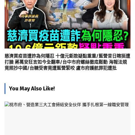
慈濟買疫苗遭詐為何隱忍 十億元鉅款疑點重重/藍營昔日瞎挺遭
打臉 蔣萬安狂言如今全翻車/台中市府螺絲徹底鬆動 海報法規
竟照抄中國/台糖受害竟遭藍營緊咬 盧市府護航罪犯遭批
You May Also Like!