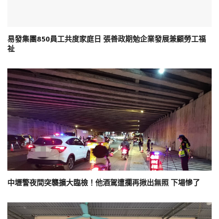
易發集團850員工共度家庭日 張善政期勉企業發展兼顧勞工福
祉
中壢警夜間突襲擴大臨檢！他酒駕遭攔再揪出無照 下場慘了