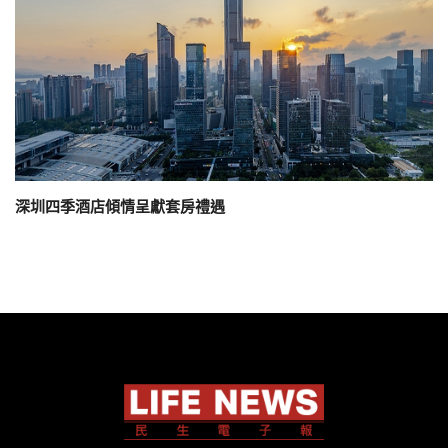
深圳四季酒店傾情呈獻套房禮遇