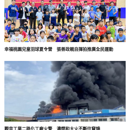
幸福桃園兒童羽球夏令營 張善政親自揮拍推廣全民運動
觀音工業二路化工廠火警 濃煙和大火不斷往竄燒