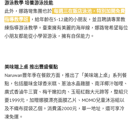
游泳教學 培養游泳技能
此外，娜路彎集團也於
每週三在飯店泳池，特別加開免費
指導教學班
，給年齡在5-12歲的小朋友，並且聘請專業教
練指導游泳教學。臺東擁有美麗的海岸線，娜路彎希望每位
小朋友都能從小學習游泳，擁有自保能力。
美味端上桌 推出豐盛餐點
Naruwan豐年季在餐飲方面，推出了「美味端上桌」系列餐
點，包括臘味金球香米糕、蔥油水晶雞腿、南洋椰汁咖哩、
廣式香滷牛三寶、梅干嫩扣肉、玉筍紅麴大元蹄等，整組只
要1999元，加贈娜膜漂亮面膜乙片、MOMO兒童沐浴組以
及不織布提袋乙個。消費滿2000元，單一地址，還可享冷
凍免運。