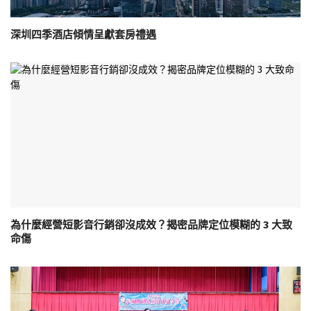
深圳四季酒店傾情呈獻套房禮遇
為什麼經營短影音行銷卻沒成效？揭密品牌定位模糊的 3 大致
命傷