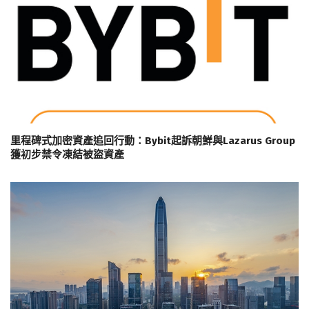
里程碑式加密資產追回行動：Bybit起訴朝鮮與Lazarus Group
獲初步禁令凍結被盜資產