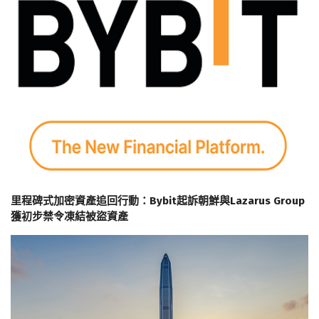
里程碑式加密資產追回行動：Bybit起訴朝鮮與Lazarus Group
獲初步禁令凍結被盜資產