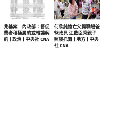
兆基案 內政部：督促
何欣純憶亡父提職場爸
業者積極履約或轉讓契
爸政見 江啟臣秀親子
約 | 政治 | 中央社 CNA
照談托育 | 地方 | 中央
社 CNA