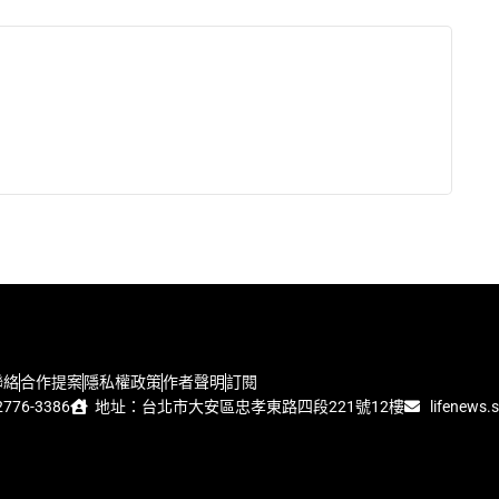
聯絡
合作提案
隱私權政策
作者聲明
訂閱
776-3386
地址：台北市大安區忠孝東路四段221號12樓
lifenews.