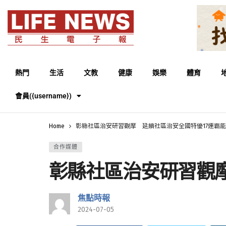
熱門
生活
文教
健康
娛樂
體育
會員({username})
Home
彰縣社區治安研習觀摩 延續社區治安全國特優17連霸
合作媒體
彰縣社區治安研習觀摩
焦點時報
2024-07-05