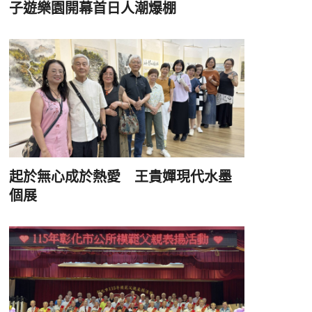
子遊樂園開幕首日人潮爆棚
起於無心成於熱愛 王貴嬋現代水墨
個展