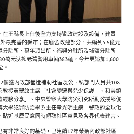
，在王縣長上任後全力支持警政建設及設備，建置
外最完善的縣市；在廳舍改建部分，共編列5.6億元
尾分駐所、萬年派出所、福興分駐所及埔鹽分駐所
0萬元汰換老舊警用車輛383輛，今年更追加1,600
全。
2個獲內政部營造補助社區及公、私部門人員共108
系教授黃翠紋主講「社會變遷與兒少保護」、和美鎮
造經驗分享」、中央警察大學防災研究所副教授邵俊
傳大學犯罪防治學系主任章光明主講「警政的全球化
，貼近基層民意同時傾聽社區意見及各界代表建言。
已有非常良好的基礎，已連續17年榮獲內政部社區