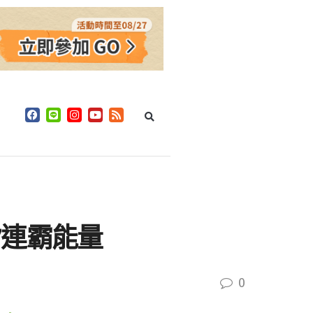
7連霸能量
0