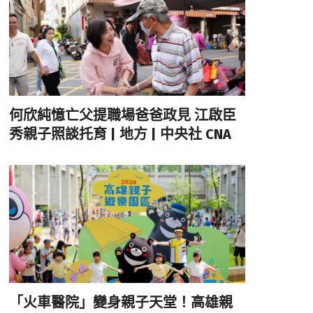
何欣純憶亡父提職場爸爸政見 江啟臣
秀親子照談托育 | 地方 | 中央社 CNA
「火車醫院」變身親子天堂！高雄親