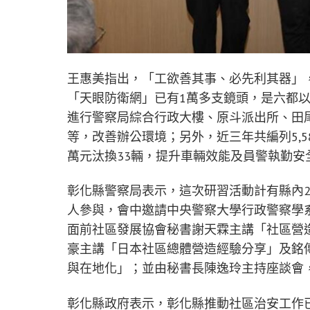
王惠美指出，「工欲善其事、必先利其器」
「天眼防衛網」已有1萬多支鏡頭，是六都以
進行警察局綜合行政大樓、原斗派出所、田
等，改善辦公環境；另外，近三年共編列5,58
萬元汰換33輛，提升車輛效能及員警執勤安
彰化縣警察局表示，這次研習活動計有縣內2
人參與，會中邀請中央警察大學行政警察學
面前社區發展協會秘書謝天霖主講「社區營
豪主講「日本社區總體營造經驗分享」及銘
與在地化」；並由秘書長陳逸玲主持座談會
彰化縣政府表示，彰化縣推動社區治安工作