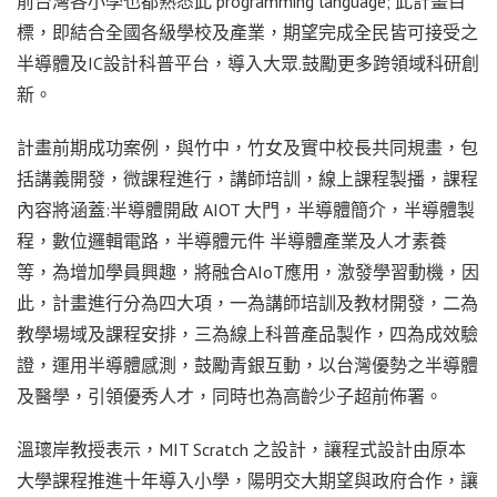
前台灣各小學也都熟悉此 programming language; 此計畫目
標，即結合全國各級學校及產業，期望完成全民皆可接受之
半導體及IC設計科普平台，導入大眾.鼓勵更多跨領域科研創
新。
計畫前期成功案例，與竹中，竹女及實中校長共同規畫，包
括講義開發，微課程進行，講師培訓，線上課程製播，課程
內容將涵蓋:半導體開啟 AIOT 大門，半導體簡介，半導體製
程，數位邏輯電路，半導體元件 半導體產業及人才素養
等，為增加學員興趣，將融合AIoT應用，激發學習動機，因
此，計畫進行分為四大項，一為講師培訓及教材開發，二為
教學場域及課程安排，三為線上科普產品製作，四為成效驗
證，運用半導體感測，鼓勵青銀互動，以台灣優勢之半導體
及醫學，引領優秀人才，同時也為高齡少子超前佈署。
溫瓌岸教授表示，MIT Scratch 之設計，讓程式設計由原本
大學課程推進十年導入小學，陽明交大期望與政府合作，讓