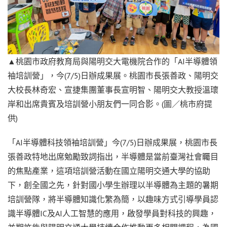
▲桃園市政府教育局與陽明交大電機院合作的「AI半導體領
袖培訓營」，今(7/5)日辦成果展。桃園市長張善政、陽明交
大校長林奇宏、宣捷集團董事長宣明智、陽明交大教授溫瓌
岸和出席貴賓及培訓營小朋友們一同合影。(圖／桃市府提
供)
「AI半導體科技領袖培訓營」今(7/5)日辦成果展，桃園市長
張善政特地出席勉勵致詞指出，半導體是當前臺灣社會矚目
的焦點產業，這項培訓營活動在國立陽明交通大學的協助
下，創全國之先，針對國小學生辦理以半導體為主題的暑期
培訓營隊，將半導體知識化繁為簡，以趣味方式引導學員認
識半導體IC及AI人工智慧的應用，啟發學員對科技的興趣，