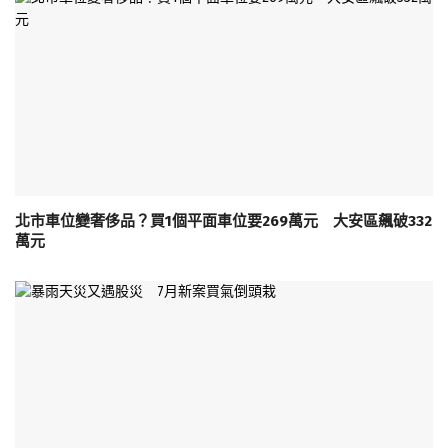
北市車位變奢侈品？買1個平面車位要269萬元 大安區飆破332
萬元