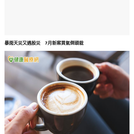
暴雨天災又遇股災 7月新案買氣倒頭栽