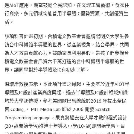
進AIoT應用，期望鼓勵全民認知，在文理工管藝術，食衣住
行育樂，多元領域均能善用半導體IC優勢資源，共創優質生
活。
該項科普計畫初期，台積電文教基金會邀請陽明交大學生參
訪台中科博館半導體的世界，從產業視角，結合學界，共同
為人才教育貢獻心力。鼓勵家長利用暑假，帶孩子們參觀台
積電文教基金會斥資六千萬打造的台中科博館半導體的世
界，讓同學對於半導體及IC有初步了解。
溫瓌岸教授表示，本此項計畫之緣起，主要基於近年AIOT半
導體及IC設計產業高度興起，過去半導體及IC設計領域知識
均於大學起傳授，參考美國歐巴馬總統於2016 年提出全民
皆 Coding,， MIT Media Lab 即於 2006 開發 Scratch
Programming language，果真將過去在大學才教的程式設計
(20+歲開始學習)推進十年導入小學(10-歲)即開始學習，目