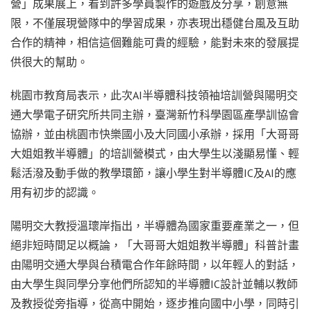
營」成果展上，看到許多學員製作的遊戲及分享，創意無
限，不僅展現營隊中的學習成果，亦表現出穩健台風及互助
合作的精神，相信這個難能可貴的經驗，能對未來的發展提
供很大的幫助。
桃園市教育局表示，此次AI半導體科技領袖培訓營與陽明交
通大學電子研究所共同主辦，臺灣新竹科學園區產學訓協會
協辦，並由桃園市快樂國小及大同國小承辦，採用「大哥哥
大姐姐教半導體」的培訓營模式，由大學生以淺顯易懂、輕
鬆活潑及動手做的教學環節，讓小學生對半導體IC及AI的應
用有初步的認識。
陽明交大教授溫瓌岸指出，半導體為國家重要產業之一，但
絕非短時間足以概論，「大哥哥大姐姐教半導體」科普計畫
由陽明交通大學與台積電合作年餘時間，以年輕人的對話，
由大學生與同學分享他們所認知的半導體IC設計並輔以教師
及教授從旁指導，從高中開始，逐步推向國中小學，同時引