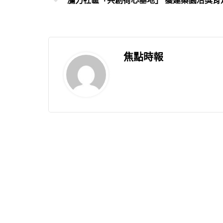
瀰力社區「共創荷心基地」 獲建築園冶獎肯
焦點時報