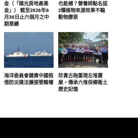
金（「陽光房地產基
也能補？營養師點名這
金」） 截至2026年6
2種植物來源效果不輸
月30日止六個月之中
動物膠原
期業績
海洋委員會譴責中國假
珍貴古砲重現左堆蕭
借防災違法擴張管轄權
屋，傳承六堆保鄉衛土
歷史記憶