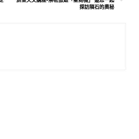
定
屏東天文講座-解密旅遊「星商機」 邀您一起
探訪隕石的奧秘