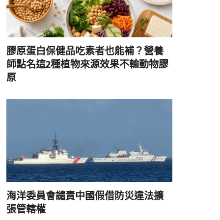
膠原蛋白保健品吃素者也能補？營養
師點名這2種植物來源效果不輸動物膠
原
海洋委員會譴責中國假借防災違法擴
張管轄權