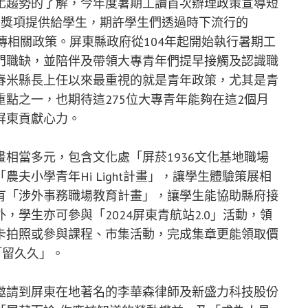
化趨勢的了解，今年度暑期工讀首次辦理政策宣導短
多獎項提供給學生，期許學生們透過時下流行的
局處宣傳相關政策。屏東縣政府從104年起開始執行暑期工
門職缺，並陪伴及帶領大專青年們提早接觸及認識職
春米縣長上任以來最重視的就是青年政策，尤其是青
點之一，也期待這275位大專青年能夠在這2個月
屏東貢獻心力。
當多元，包含文化處「屏菸1936文化基地職場
夫小學青年Hi Light計畫」，讓學生體驗策展相
有「涉外事務職場教育計畫」，讓學生能協助縣府接
學生亦可參與「2024屏東青航站2.0」活動，領
卡拍照或參與課程、市集活動，完成集章更能領取價
「留久久」。
請到屏東在地著名的李華森律師及新盛力科技股份