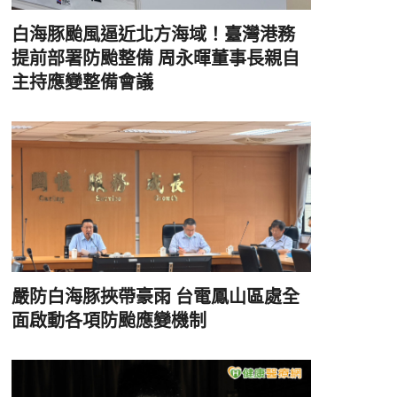
白海豚颱風逼近北方海域！臺灣港務
提前部署防颱整備 周永暉董事長親自
主持應變整備會議
嚴防白海豚挾帶豪雨 台電鳳山區處全
面啟動各項防颱應變機制