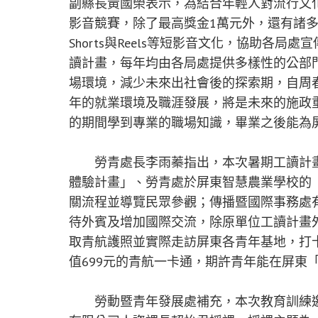
副縣長黃國榮表示，為結合年輕人對流行文
影音競賽，除了最高獎金1萬元外，還有諸
Shorts與Reels等短影音文化，協助各
讀計畫，每年均由各局處提供多樣性的公部
場環境，減少未來出社會後的探索期，自周
年的就業環境及職涯發展，將是未來的施政重
的期間學到專業的職場知識，畢業之後能為
勞青處長李雨蓁指出，本次暑期工讀計畫相
體驗計畫」、勞青處於屏東智慧農業學校的「農
關流程並導覽民眾參觀；傳播暨國際事務處
待外賓及增加國際交流，除原單位工讀計畫外，
取青航護照並實際走訪屏東各青年基地，打
值699元的青航一卡通，期許青年能在屏東
勞動暨青年發展處補充，本次教育訓練邀