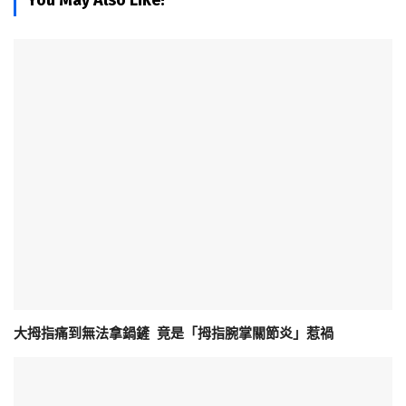
大拇指痛到無法拿鍋鏟 竟是「拇指腕掌關節炎」惹禍