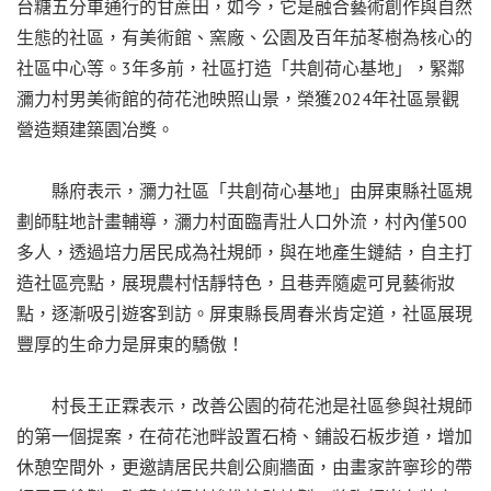
台糖五分車通行的甘蔗田，如今，它是融合藝術創作與自然
生態的社區，有美術館、窯廠、公園及百年茄苳樹為核心的
社區中心等。3年多前，社區打造「共創荷心基地」，緊鄰
瀰力村男美術館的荷花池映照山景，榮獲2024年社區景觀
營造類建築園冶獎。
縣府表示，瀰力社區「共創荷心基地」由屏東縣社區規
劃師駐地計畫輔導，瀰力村面臨青壯人口外流，村內僅500
多人，透過培力居民成為社規師，與在地產生鏈結，自主打
造社區亮點，展現農村恬靜特色，且巷弄隨處可見藝術妝
點，逐漸吸引遊客到訪。屏東縣長周春米肯定道，社區展現
豐厚的生命力是屏東的驕傲！
村長王正霖表示，改善公園的荷花池是社區參與社規師
的第一個提案，在荷花池畔設置石椅、鋪設石板步道，增加
休憩空間外，更邀請居民共創公廁牆面，由畫家許寧珍的帶