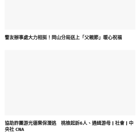
警友辦事處大力相挺！岡山分局送上「父親節」暖心祝福
協助詐團游光德棄保潛逃 桃檢起訴6人、通緝游母 | 社會 | 中
央社 CNA