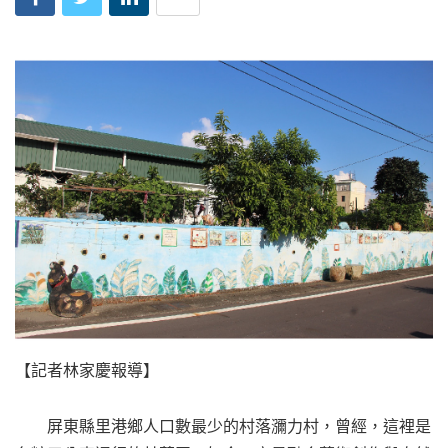
【記者林家慶報導】
屏東縣里港鄉人口數最少的村落瀰力村，曾經，這裡是