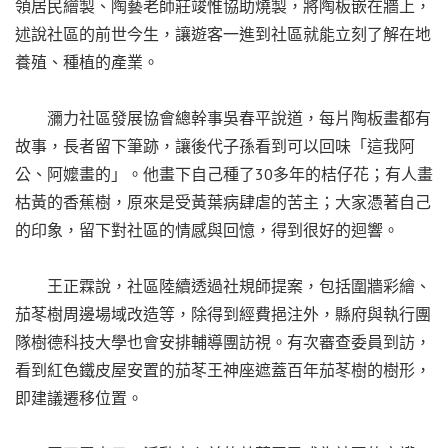
領居民繪製、陶藝老師莊竣惟協助燒製，將陶板嵌在牆上，
述說社區的前世今生，讓遊客一進到社區就能立刻了解在地
養殖、種植的產業。
瀰力社區發展協會總幹事吳春平說道，每片陶板畫都有
故事，長者留下筆跡，讓後代子孫看到可以回味「這我阿
公、阿嬤畫的」。他畫下自己種了30多年的桔仔花；有人畫
枯黃的香蕉樹，原來是受黃葉病肆虐的苦主；大家憑著自己
的印象，留下對社區的情感與回憶，得到很好的迴響。
王正霖說，社區陸續透過社規師提案，包括圍牆彩繪、
茄苳樹周邊場域改造等，除得到經費挹注外，縣府與執行團
隊樹德科技大學也會安排輔導團訪視。有次審查委員到訪，
看到紅色鐵皮屋安置的茄苳王神座遮蓋百年茄苳樹的樹形，
即建議遷移位置。