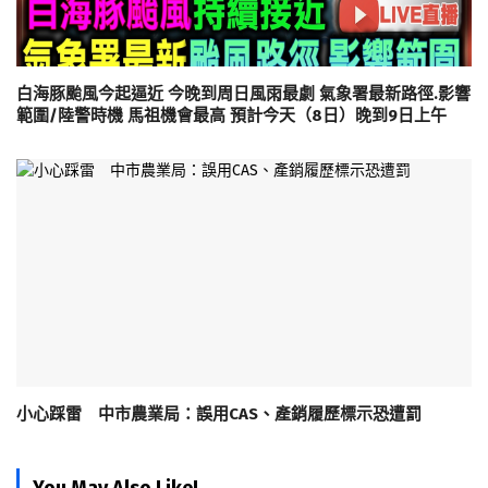
白海豚颱風今起逼近 今晚到周日風雨最劇 氣象署最新路徑.影響
範圍/陸警時機 馬祖機會最高 預計今天（8日）晚到9日上午
小心踩雷 中市農業局：誤用CAS、產銷履歷標示恐遭罰
You May Also Like!