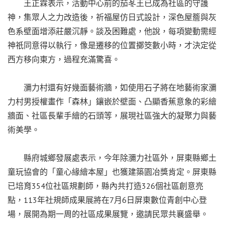
王正霖表示，活動中心前的茄苳王已成為社區的守護
神，集眾人之力改造後，祈福屋仿日式設計，深色屋簷與灰
色系壁面增添莊嚴沉靜。談及困難處，他說，每項變動需經
神祇同意得以執行，像是遷移的位置擲筊數小時，才決定從
西方移向東方，過程充滿驚喜。
瀰力村還有好幾面藝術牆，如使用石子將在地藝術家瀰
力村男授權畫作「森林」鑲嵌於壁面、凸顯香蕉意象的彩繪
牆面、社區長輩手繪的石頭等，展現社區強大的凝聚力與藝
術美學。
縣府城鄉發展處表示，今年除瀰力社區外，屏東縣鄉土
童玩協會的「童心緣繪本屋」也獲建築園冶獎肯定。屏東縣
已培育354位社區規劃師，縣內共打造326個社區創意亮
點，113年社規師成果展將在7月6日屏東數位青創中心登
場，展開為期一周的社區成果展覽，邀請民眾共襄盛舉。