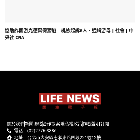
協助詐團游光德棄保潛逃 桃檢起訴6人、通緝游母 | 社會 | 中
央社 CNA
關於我們
新聞聯絡
合作提案
隱私權政策
作者聲明
訂閱
電話：(02)2776-3386
地址：台北市大安區忠孝東路四段221號12樓