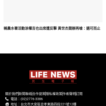
稱農水署活動涂權吉也出席遭反擊 黃世杰競辦再嗆：適可而止
關於我們
新聞聯絡
合作提案
隱私權政策
作者聲明
訂閱
電話：(02)2776-3386
地址：台北市大安區忠孝東路四段221號12樓