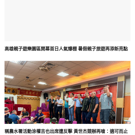
高雄親子遊樂園區開幕首日人氣爆棚 暑假親子旅遊再添新亮點
稱農水署活動涂權吉也出席遭反擊 黃世杰競辦再嗆：適可而止