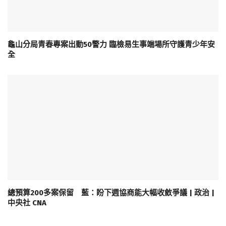
龜山分局青春專案出動50警力 臨檢易生事端場所守護青少年安
全
總預算200多案保留 藍：盼下週協商能大幅收斂爭議 | 政治 |
中央社 CNA