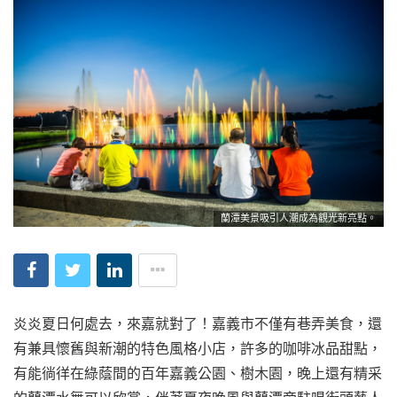
蘭潭美景吸引人潮成為觀光新亮點。
炎炎夏日何處去，來嘉就對了！嘉義市不僅有巷弄美食，還
有兼具懷舊與新潮的特色風格小店，許多的咖啡冰品甜點，
有能徜徉在綠蔭間的百年嘉義公園、樹木園，晚上還有精采