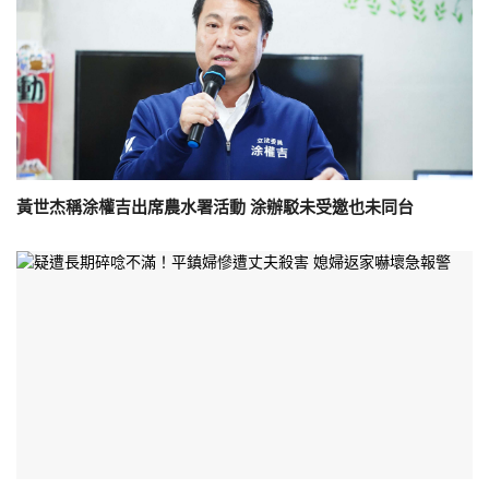
黃世杰稱涂權吉出席農水署活動 涂辦駁未受邀也未同台