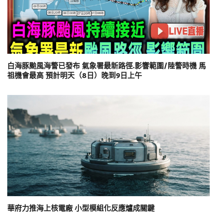
白海豚颱風海警已發布 氣象署最新路徑.影響範圍/陸警時機 馬
祖機會最高 預計明天（8日）晚到9日上午
華府力推海上核電廠 小型模組化反應爐成關鍵