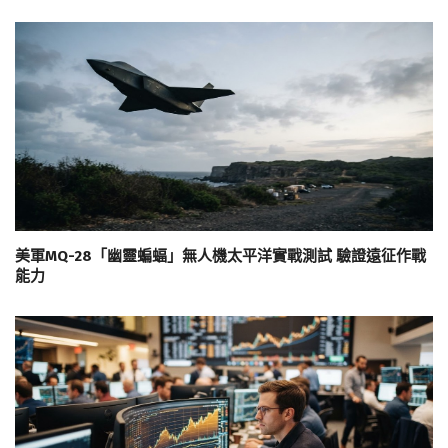
美軍MQ-28「幽靈蝙蝠」無人機太平洋實戰測試 驗證遠征作戰
能力