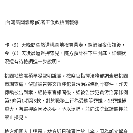
[台灣新聞雲報]記者王俊欽桃園報導
昨（5）天晚間突然遭桃園地檢署帶走，經過漏夜偵訊後，
今（6）天凌晨遭聲押禁見，院方預計在下午開庭，詳細狀
況還有待檢調進一步說明。
桃園地檢署稍早發聲明證實，檢察官指揮法務部調查局桃園
市調查處，偵辦被告鄭文燦涉犯貪污治罪條例等案件，昨天
傳喚被告到案，經檢察官訊問後，認被告涉犯貪污治罪條例
第5條第1項第3款，對於職務上行為受賄等罪嫌，犯罪嫌疑
重大，有羈押原因及必要，予以逮捕，並向法院聲請羈押並
禁止接見。
檢方相關人士透露，檢方近日確實忙於此案，因為鄭文燦身