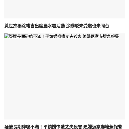
黃世杰稱涂權吉出席農水署活動 涂辦駁未受邀也未同台
疑遭長期碎唸不滿！平鎮婦慘遭丈夫殺害 媳婦返家嚇壞急報警