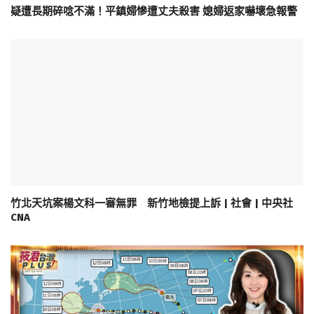
疑遭長期碎唸不滿！平鎮婦慘遭丈夫殺害 媳婦返家嚇壞急報警
竹北天坑案楊文科一審無罪 新竹地檢提上訴 | 社會 | 中央社
CNA